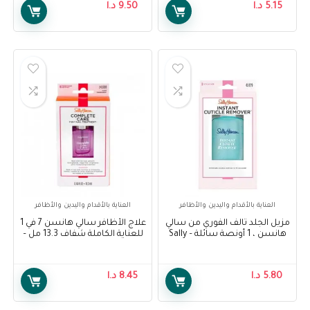
5.15
د.ا
9.50
د.ا
العناية بالأقدام واليدين والأظافر
العناية بالأقدام واليدين والأظافر
مزيل الجلد تالف الفوري من سالي
علاج الأظافر سالي هانسن 7 في 1
هانسن ، 1 أونصة سائلة – Sally
للعناية الكاملة شفاف 13.3 مل –
Sally Hansen Complete Care 7-
Hansen Instant Cuticle
IN-1 Nail Treatment Clear 13.3
Remover, 1 Fluid Ounce
ml
5.80
د.ا
8.45
د.ا