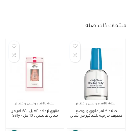
منتجات ذات صله
العناية بالأقدام واليدين والأظافر
العناية بالأقدام واليدين والأظافر
طلاءأظافر مقوي و يوضع
مقوي لإعادة تأهيل الأظافر من
كطبقة خارجية للمناكير من سالي
سالي هانسن ، 10 مل – Sally
هانسن – Sally Hansen Double
Hansen Nail Rehab
Strengthener, 10 ml
Duty- Base & Top Coat