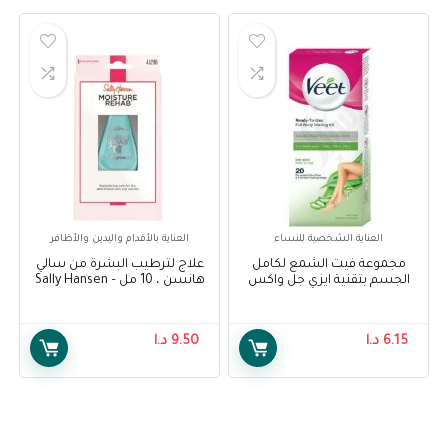
العناية الشخصية للنساء
العناية بالأقدام واليدين والأظافر
مجموعة فيت الشمع لكامل
علاج لترطيب البشرة من سالي
الجسم بتقنية ايزي جل واكس
هانسن ، 10 مل – Sally Hansen
للبشرة الجافة 20 شريحة – Veet
Moisture Rehab Treatment, 10
ml
Full Body Waxing Kit Easy Gel
Wax Technology Dry Skin 20
6.15
د.ا
9.50
د.ا
Strips