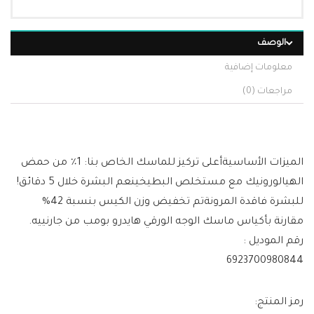
الوصف
معلومات إضافية
مراجعات (0)
الميزات الأساسيةأعلى تركيز للماسك الخاص بنا: 1٪ من حمض
الهيالورونيك مع مستخلص البطيخينعم البشرة خلال 5 دقائق!
للبشرة فاقدة المرونةتم تخفيض وزن الكيس بنسبة 42%
مقارنة بأكياس ماسك الوجه الورقي هايدرو بومب من جارنييه.
رقم الموديل :
6923700980844
رمز المنتج: