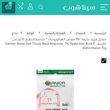
0
0
الرئيسية
النساء
العناية بالبشرة
الوجه
قناع
منديل مزود بجرعة : %1 حمض الهيالورونيك * خلاصة البطيخ 15غم من
غارنييه – Garnier Skinactive Tissue Mask Ampoule : 1% Hyaluronic Acid X
Watermelon 15g