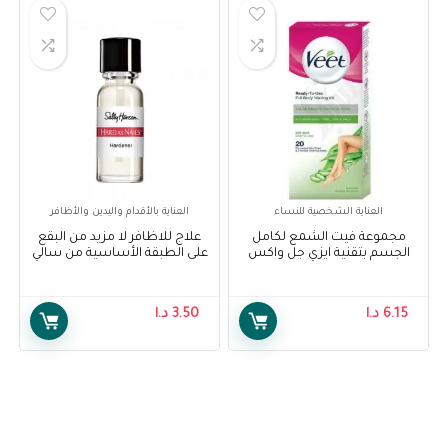
العناية الشخصية للنساء
العناية بالأقدام واليدين والأظافر
مجموعة فيت الشمع لكامل
علاج للاظافر لا مزيد من البقع
الجسم بتقنية ايزي جل واكس
على الطبقة الأساسية من سالي
للبشرة الجافة 20 شريحة – Veet
هانسن – Sally Hansen
treatment no more stains
Full Body Waxing Kit Easy Gel
base coat
Wax Technology Dry Skin 20
6.15
د.ا
3.50
د.ا
Strips