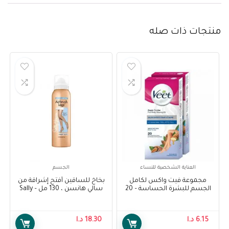
منتجات ذات صله
العناية الشخصية للنساء
الجسم
مجموعة فيت واكس لكامل
بخاخ للساقين أفتح إشراقة من
الجسم للبشرة الحساسة – 20
سالي هانسن ، 130 مل – Sally
شريحة – Veet Full Body Waxing
Hansen Air Brush Legs Fairest
Glow, 130 ml
Kit for Sensitive Skin – 20
Strips
6.15
د.ا
18.30
د.ا