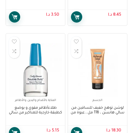
Sally Hansen Complete Care 7-
هانسن – Sally Hansen
treatment no more stains
IN-1 Nail Treatment Clear 13.3
base coat
ml
8.45
د.ا
3.50
د.ا
الجسم
العناية بالأقدام واليدين والأظافر
لوشن توهج خفيف للساقين من
طلاءأظافر مقوي و يوضع
سالي هانسن ، 118 مل ، عبوة من
كطبقة خارجية للمناكير من سالي
1 – Sally Hansen Air Brush Legs
هانسن – Sally Hansen Double
Duty- Base & Top Coat
Light Glow Lotion, 118 ml, Pack
Of 1
18.30
د.ا
5.15
د.ا