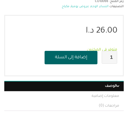
رمز المنتج:
CO-0066
التصنيفات
النساء
,
الوجه
,
عروض يومية
,
مكياج
26.00
د.ا
متوفر في المخزون
إضافة إلى السلة
الوصف
معلومات إضافية
مراجعات (0)