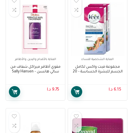
العناية الشخصية للنساء
العناية بالأقدام واليدين والأظافر
مجموعة فيت واكس لكامل
مقوي أظافر ميراكل شفاف من
الجسم للبشرة الحساسة – 20
سالي هانسن – Sally Hansen
شريحة – Veet Full Body Waxing
Miracle Nail Thickener Clear
Kit for Sensitive Skin – 20
Strips
6.15
د.ا
9.75
د.ا