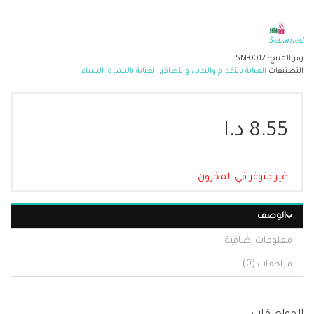
Sebamed
رمز المنتج:
SM-0012
التصنيفات
العناية بالأقدام واليدين والأظافر
,
العناية بالبشرة
,
النساء
8.55
د.ا
غير متوفر في المخزون
الوصف
معلومات إضافية
مراجعات (0)