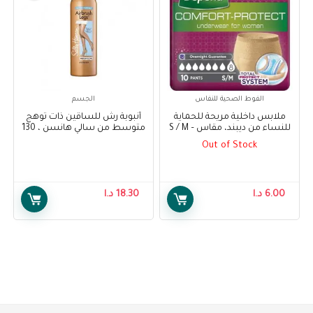
الفوط الصحية للنفاس
الجسم
ملابس داخلية مريحة للحماية
أنبوبة رش للساقين ذات توهج
للنساء من ديبند، مقاس S / M –
متوسط من سالي هانسن ، 130
Depend Comfort Protect
مل – Sally Hansen Air Brush
Out of Stock
Legs Medium Glow, 130 ml
Underwear for Women, Super
Pants for Female S/M, 10 pcs
6.00
د.ا
18.30
د.ا