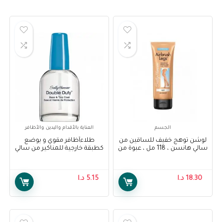
الجسم
العناية بالأقدام واليدين والأظافر
لوشن توهج خفيف للساقين من
طلاءأظافر مقوي و يوضع
سالي هانسن ، 118 مل ، عبوة من
كطبقة خارجية للمناكير من سالي
1 – Sally Hansen Air Brush Legs
هانسن – Sally Hansen Double
Duty- Base & Top Coat
Light Glow Lotion, 118 ml, Pack
Of 1
18.30
د.ا
5.15
د.ا