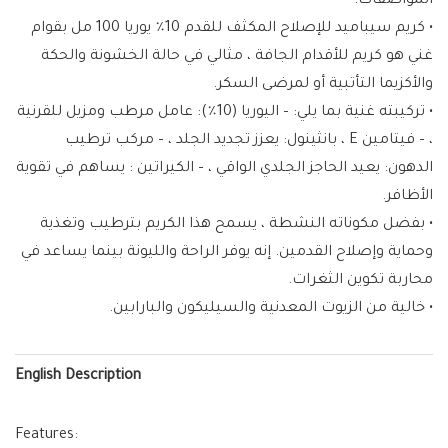
المواصفات:
• كريم سيباميد للإصلاح المكثف للقدم 10٪ يوريا 100 مل بقوام
غني هو كريم للأقدام الجافة ، مثالي في حالة الخشونة والحكة
والأكزيما التأتبية أو لمرضى السكر.
• تركيبته غنية بما يلي: – اليوريا (10٪): عامل مرطب ومزيل للقرنية
، – فيتامين E ، بانثينول: يعزز تجديد الجلد ، – مركب ترطيب
الدهون: يعيد الحاجز الجلدي الواقي ، – الكيراتين : يساهم في تقوية
الأظافر.
• بفضل مكوناته النشطة ، يسمح هذا الكريم بترطيب وتغذية
وحماية وإصلاح القدمين. إنه يوفر الراحة والليونة بينما يساعد في
محاربة تكوين الثغرات.
• خالية من الزيوت المعدنية والسيليكون والبارابين.
English Description
Features: