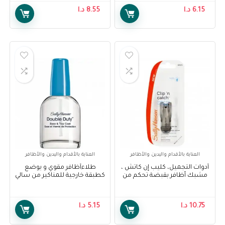
6.15
د.ا
8.55
د.ا
العناية بالأقدام واليدين والأظافر
العناية بالأقدام واليدين والأظافر
أدوات التجميل، كليب إن كاتش ،
طلاءأظافر مقوي و يوضع
مشبك أظافر بقبضة تحكم من
كطبقة خارجية للمناكير من سالي
سالي هانسن – Sally Hansen
هانسن – Sally Hansen Double
Duty- Base & Top Coat
Beauty Tools, Clip N Catch,
Control Grip Nail Clip
10.75
د.ا
5.15
د.ا
W/Catcher