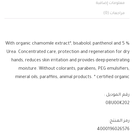
معلومات إضافية
مراجعات (0)
With organic chamomile extract*, bisabolol, panthenol and 5 %
Urea. Concentrated care, protection and regeneration for dry
hands, reduces skin irritation and provides deep-penetrating
moisture. Without colorants, parabens, PEG emulsifiers,
mineral oils, paraffins, animal products. * certified organic
رقم الموديل :
0BU00K202
رمز المنتج:
4000196026576