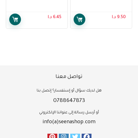
9.50
د.ا
6.45
د.ا
تواصل معنا
هل لديك سؤال أو إستفسار؟ إتصل بنا
0788647873
أو أرسل رسالة إلى عنواننا الإلكتروني
info(a)seenashop.com