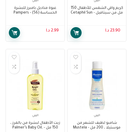
البيبي
البيبي
كريم واقي الشمس للأطفال 150
عبوة مناديل بامبرز للبشرة
مل من سيتافيل – Cetaphil Sun
الحساسة (56) – Pampers
Sensitive Protect Baby Wipes
Kids Liposomal Lotion
Pack (56)
Spf50+150ml
23.90
د.ا
2.99
د.ا
البيبي
البيبي
شامبو لطيف للشعر من
زيت الأطفال لبشرة من بالمرز ،
موستيلا ، 200 مل – Mustela
150 مل – Palmer’s Baby Oil,