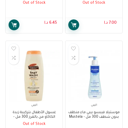
150ml Pump Bottle
Gentle Shampoo For Hair
Out of Stock
Out of Stock
200ml
7.00
د.ا
6.45
د.ا
البيبي
البيبي
موستيلا فيبسو بيبي ماء منظف
غسول الأطفال بتركيبة زبدة
بدون شطف 300 مل – Mustela
الكاكاو من بالمرز 300 مل –
Palmer’s Cocoa Butter
PhysiObebe No-Rinse
Out of Stock
Formula Baby Wash 300 ml
Cleansing Water 300ml