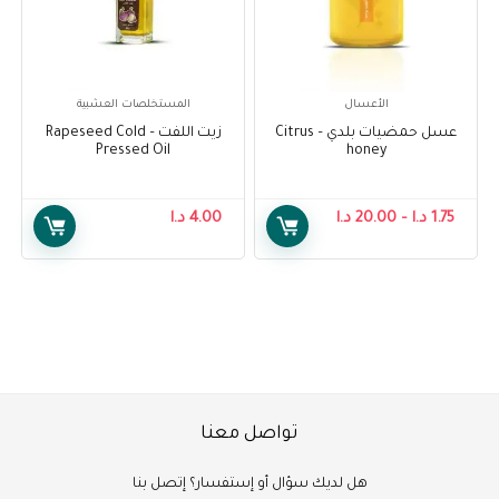
الأعسال
المستخلصات العشبية
عسل حمضيات بلدي – Citrus
زيت اللفت – Rapeseed Cold
Pressed Oil
honey
1.75
د.ا
–
20.00
د.ا
4.00
د.ا
تواصل معنا
هل لديك سؤال أو إستفسار؟ إتصل بنا