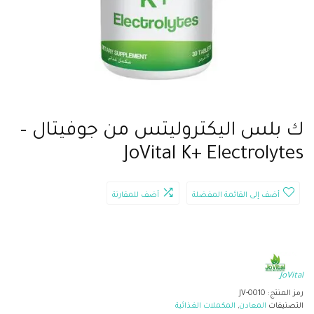
ك بلس اليكتروليتس من جوفيتال –
JoVital K+ Electrolytes
أضف إلى القائمة المفضلة
أضف للمقارنة
JoVital
رمز المنتج:
JV-0010
التصنيفات
المعادن
,
المكملات الغذائية