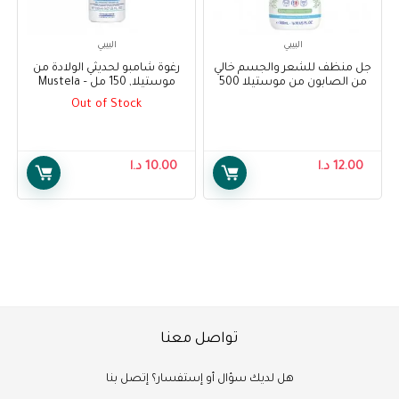
البيبي
البيبي
جل منظف للشعر والجسم خالي
رغوة شامبو لحديثي الولادة من
من الصابون من موستيلا 500
موستيلا, 150 مل – Mustela
مل – Mustela Soap-free
Foam Shampoo for Newborns
Out of Stock
150 ml
Cleansing Gel Hair and Body
Wash 500 ml
12.00
د.ا
10.00
د.ا
تواصل معنا
هل لديك سؤال أو إستفسار؟ إتصل بنا