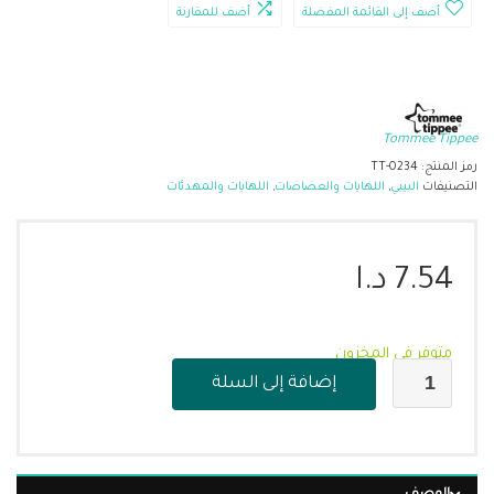
أضف إلى القائمة المفضلة
أضف للمقارنة
Tommee Tippee
رمز المنتج:
TT-0234
التصنيفات
البيبي
,
اللهايات والعضاضات
,
اللهايات والمهدئات
7.54
د.ا
متوفر في المخزون
إضافة إلى السلة