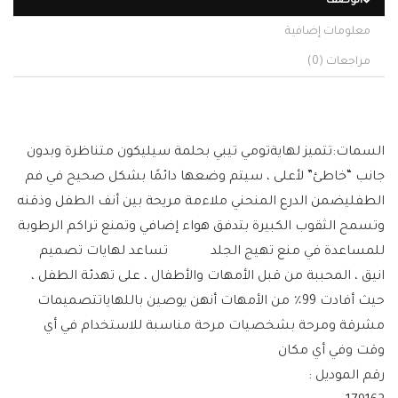
الوصف
معلومات إضافية
مراجعات (0)
السمات:تتميز لهايةتومي تيبي بحلمة سيليكون متناظرة وبدون
جانب “خاطئ” لأعلى ، سيتم وضعها دائمًا بشكل صحيح في فم
الطفليضمن الدرع المنحني ملاءمة مريحة بين أنف الطفل وذقنه
وتسمح الثقوب الكبيرة بتدفق هواء إضافي وتمنع تراكم الرطوبة
للمساعدة في منع تهيج الجلد تساعد لهايات تصميم
انيق ، المحببة من قبل الأمهات والأطفال ، على تهدئة الطفل ،
حيث أفادت 99٪ من الأمهات أنهن يوصين باللهاياتتصميمات
مشرقة ومرحة بشخصيات مرحة مناسبة للاستخدام في أي
وقت وفي أي مكان
رقم الموديل :