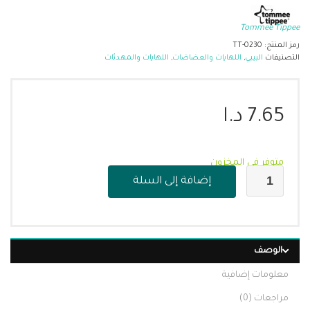
Tommee Tippee
رمز المنتج:
TT-0230
التصنيفات
البيبي
,
اللهايات والعضاضات
,
اللهايات والمهدئات
7.65
د.ا
متوفر في المخزون
إضافة إلى السلة
الوصف
معلومات إضافية
مراجعات (0)