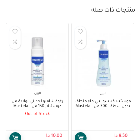
منتجات ذات صله
البيبي
البيبي
موستيلا فيبسو بيبي ماء منظف
رغوة شامبو لحديثي الولادة من
بدون شطف 300 مل – Mustela
موستيلا, 150 مل – Mustela
Foam Shampoo for Newborns
PhysiObebe No-Rinse
Out of Stock
150 ml
Cleansing Water 300ml
9.50
د.ا
10.00
د.ا