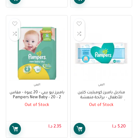
البيبي
البيبي
مناديل بامبرز كومبليت كلين
بامبرز نيو بيبي – 20 عبوة – مقاس
للأطفال – برائحة منعشة
2 – Pampers New Baby – 20
للأطفال ، 64 منديل – Pampers
Pack – Size 2
Out of Stock
Out of Stock
Complete Clean Baby Wipes –
Baby Fresh Scent, 64 Wipes
5.20
د.ا
2.35
د.ا