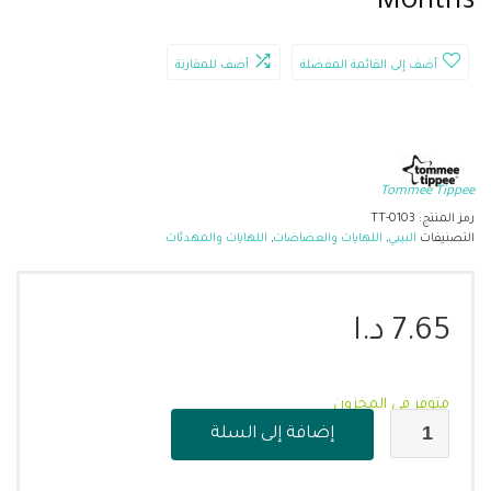
Months
أضف إلى القائمة المفضلة
أضف للمقارنة
Tommee Tippee
رمز المنتج:
TT-0103
التصنيفات
البيبي
,
اللهايات والعضاضات
,
اللهايات والمهدئات
7.65
د.ا
متوفر في المخزون
إضافة إلى السلة