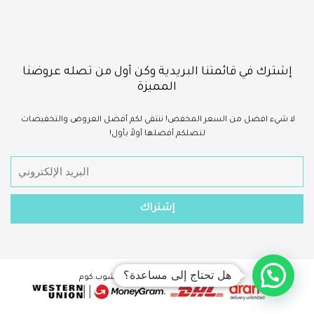
إشترك في قائمتنا البريدية وكن أول من تصله عروضنا
المميزة
لا شيء
افضل
من السعر المخفض!
ننتقي لكم أفضل العروض والتخفيضات
لتصلكم أفضلها أولاً بأول!
هل تحتاج إلى مساعدة؟
حقوق الطبع والنشر ©2023 - سينا شوب.كوم