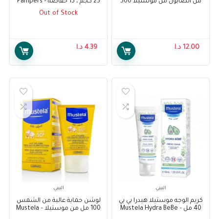
من الصابون من موستيلا 500
25 كجم ، 15 حفاضة – Pampers
مل – Mustela Soap-free
Pack Junior Size 5, 11-25 kg, 15
Out of Stock
diapers
Cleansing Gel Hair and Body
Wash 500 ml
12.00
د.ا
4.39
د.ا
البيبي
البيبي
كريم الوجه موستيلا هيدرا بي بي
لوشن حماية عالية من الشمس
40 مل – Mustela Hydra BeBe
100 مل من موستيلا – Mustela
Very Hight Protection Sun
Facial Cream 40 ml