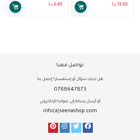
13.50
د.ا
6.45
د.ا
تواصل معنا
هل لديك سؤال أو إستفسار؟ إتصل بنا
0788647873
أو أرسل رسالة إلى عنواننا الإلكتروني
info(a)seenashop.com