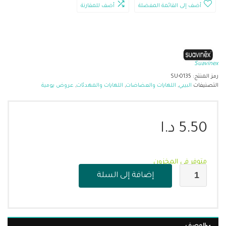
أضف إلى القائمة المفضلة
أضف للمقارنة
Suavinex
رمز المنتج:
SU-0135
التصنيفات
البيبي
,
اللهايات والعضاضات
,
اللهايات والمهدئات
,
عروض يومية
5.50
د.ا
متوفر في المخزون
إضافة إلى السلة