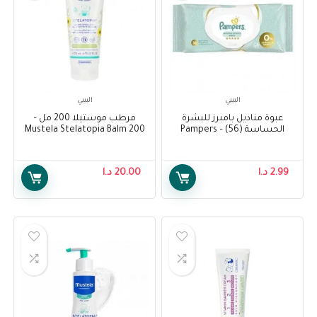
البيبي
البيبي
عبوة مناديل بامبرز للبشرة
مرطب موستيلا 200 مل –
الحساسة (56) – Pampers
Mustela Stelatopia Balm 200
ml
Sensitive Protect Baby Wipes
Pack (56)
2.99
د.ا
20.00
د.ا