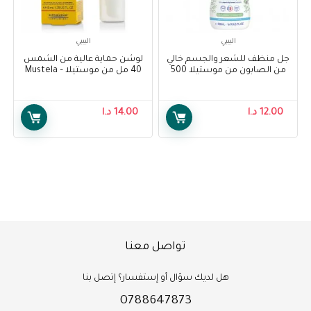
البيبي
البيبي
جل منظف للشعر والجسم خالي
لوشن حماية عالية من الشمس
من الصابون من موستيلا 500
40 مل من موستيلا – Mustela
مل – Mustela Soap-free
Very Hight Protection Sun
Lotion 40 ml
Cleansing Gel Hair and Body
Wash 500 ml
12.00
د.ا
14.00
د.ا
تواصل معنا
هل لديك سؤال أو إستفسار؟ إتصل بنا
0788647873