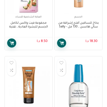
الجسم
العناية الشخصية للنساء
بخاخ للساقين أفتح إشراقة من
مجموعة فيت واكس لكامل
سالي هانسن ، 130 مل – Sally
الجسم للبشرة العادية ، تقنية
Hansen Air Brush Legs Fairest
ايزي جل واكس ، 20 شريحة –
Veet Full Body Waxing Kit for
Glow, 130 ml
Normal Skin, Easy-Gelwax
18.30
د.ا
8.50
د.ا
Technology 20 strips