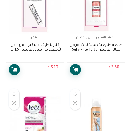
العناية بالأقدام واليدين والأظافر
المناكير
صبغة طبيعية صلبة للأظافر من
قلم تنظيف مانيكير لا مزيد من
سالي هانسن ، 13.3 مل – Sally
الأخطاء من سالي هانسن 1.5 مل
– Sally Hansen No More
Hansen Treatment, Hard As
Mistakes Manicure Clean-Up
Nails Natural Tint, 13.3ml
Pen 1.5 ml
3.50
د.ا
5.10
د.ا