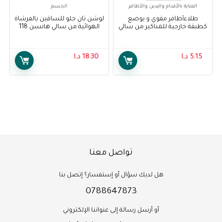
العناية بالأقدام واليدين والأظافر
الجسم
طلاءأظافر مقوي و يوضع
لوشن تان جلو للساقين بالفرشاة
كطبقة خارجية للمناكير من سالي
الهوائية من سالي هانسن 118
هانسن – Sally Hansen Double
مل ، عبوة من 1 – Sally Hansen
Air Brush Legs Tan Glow Lotion,
Duty- Base & Top Coat
118 ml, Pack Of 1
5.15
د.ا
18.30
د.ا
تواصل معنا
هل لديك سؤال أو إستفسار؟ إتصل بنا
0788647873
أو أرسل رسالة إلى عنواننا الإلكتروني