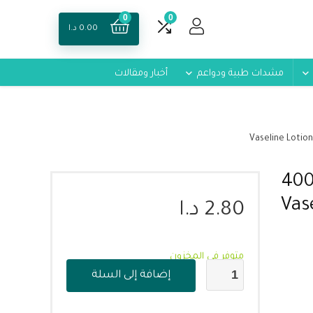
0
0
0.00
د.ا
مشدات طبية ودواعم
أخبار ومقالات
ن للبشرة الجافة, باللون الأصفر, 400
Vasel,
2.80
د.ا
متوفر في المخزون
إضافة إلى السلة