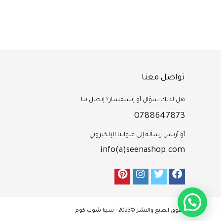
تواصل معنا
هل لديك سؤال أو إستفسار؟ إتصل بنا
0788647873
أو أرسل رسالة إلى عنواننا الإلكتروني
info(a)seenashop.com
حقوق الطبع والنشر ©2023 - سينا شوب.كوم