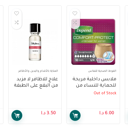
الفوط الصحية للنفاس
العناية بالأقدام واليدين والأظافر
ملابس داخلية مريحة
علاج للاظافر لا مزيد
للحماية للنساء من
من البقع على الطبقة
ديبند، مقاس S / M –
الأساسية من سالي
Out of Stock
Depend Comfort
هانسن – Sally
Hansen treatment
Protect Underwear
no more stains base
for Women, Super
6.00
د.ا
3.50
د.ا
coat
Pants for Female
S/M, 10 pcs