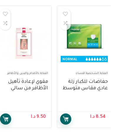
العناية الشخصية للنساء
العناية بالأقدام واليدين والأظافر
حفاضات للكبار زلة
مقوي لإعادة تأهيل
عادي مقاس متوسط
الأظافر من سالي
من ديبند 80-120 سم ،
هانسن ، 10 مل – Sally
15 قطعة – Depend
Hansen Nail Rehab
Strengthener, 10 ml
Adult Diapers Slip
Normal M 80-120
8.54
د.ا
9.50
د.ا
cm, 15 pcs