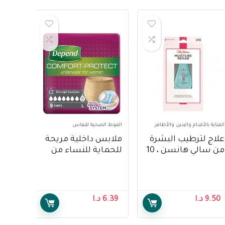
العناية بالأقدام واليدين والأظافر
الفوط الصحية للنفاس
علاج لترطيب البشرة
ملابس داخلية مريحة
من سالي هانسن ، 10
للحماية للنساء من
مل – Sally Hansen
ديبند ، سوبر سروال
Moisture Rehab
نسائي كبير ، 9 قطع –
Depend Comfort
Treatment, 10 ml
Protect Underwear
9.50
د.ا
6.39
د.ا
for Women, Super
Pants for Female