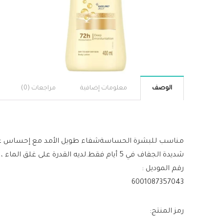
الوصف
معلومات إضافية
مراجعات (0)
شديدة الجفاف في 5 أيام فقط.لديه القدرة على غلق الماء ، لإعطاء بشرتك ملمسًا ومظهرًا أكثر نعومة.
رقم الموديل :
6001087357043
رمز المنتج: