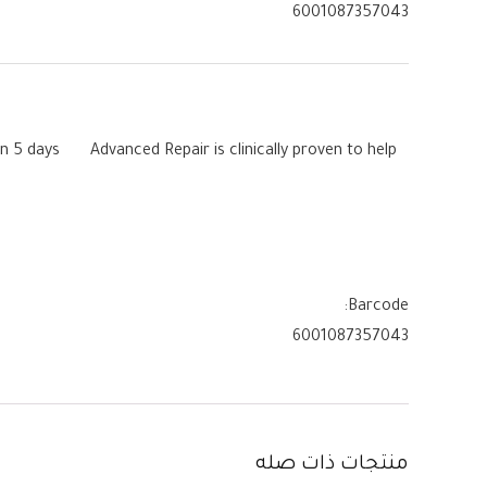
6001087357043
n in 5 days Advanced Repair is clinically proven to help
Barcode:
6001087357043
منتجات ذات صله