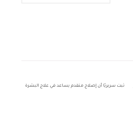
ة الحساسةشفاء طويل الأمد مع إحساس غير دهنيثبت سريريًا أنه يرطب ويعالج البشرة شديدة الجفاف في 5 أيام ثبت سريريًا أن إصلاح متقدم يساعد في علاج البشرة