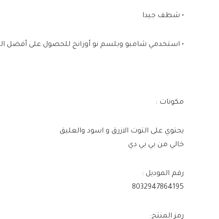
• شطف جيدا
• استخدمي شامبو وبلسم نو أورانج للحصول على أفضل الن
مكونات :
يحتوي على التوت الازرق و اسود والعليق
خالي من بي بي دي
رقم الموديل :
8032947864195
رمز المنتج: