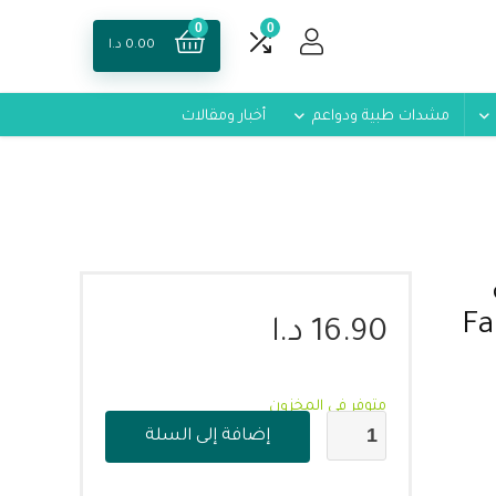
0
0
0.00
د.ا
مشدات طبية ودواعم
أخبار ومقالات
Fan
16.90
د.ا
متوفر في المخزون
إضافة إلى السلة