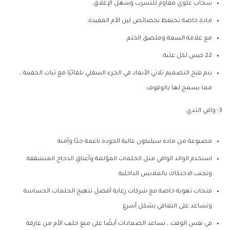
سحاب علوي مقاوم للتسرب وسهل الإغلاق.
مادة خاصة تحتفظ بخصائص لبن الأم المفيدة.
مع علامة السعة وملصق الختم.
22 كيس لكل علبة.
يتم فتح التصميم ثلاثي الأبعاد في الجزء السفلي تلقائيًا مع ثبات الحقيبة ،
مما يسمح لها بالوقوف.
3- واقي الثدي
مصنوعة من مادة سيليكون عالية الجودة ناعمة جدًا وآمنة
استخدم الوالد الواقي مثل الحلمات المؤلمة وأعناق الدجاج المتشققة
وتجنب الاحتكاك بالملابس الداخلية
فتحات تهوية خاصة مع شركات رعاية أفضل تتهيج الحلمات الحساسة
وتساعد على التعافي بشكل أسرع
في نفس الوقت ، تساعد الضمادات أيضًا على منع حليب الأم من غارقة