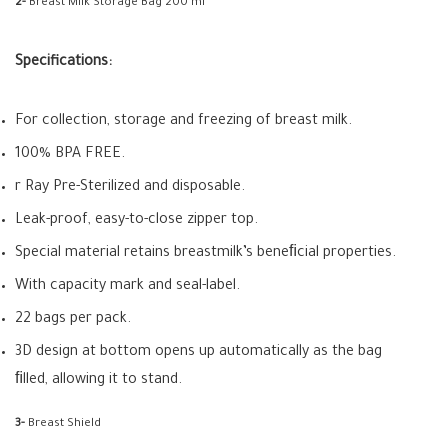
2-
Breast Milk Storage Bag 200 ml
Specifications:
For collection, storage and freezing of breast milk.
100% BPA FREE.
r Ray Pre-Sterilized and disposable.
Leak-proof, easy-to-close zipper top.
Special material retains breastmilk’s beneﬁcial properties.
With capacity mark and seal-label.
22 bags per pack.
3D design at bottom opens up automatically as the bag
ﬁlled, allowing it to stand.
3-
Breast Shield