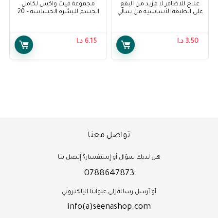
علاج للاظافر لا مزيد من البقع
مجموعة فيت واكس لكامل
على الطبقة الأساسية من سالي
الجسم للبشرة الحساسة – 20
هانسن – Sally Hansen
شريحة – Veet Full Body Waxing
Kit for Sensitive Skin – 20
treatment no more stains
Strips
base coat
3.50
د.ا
6.15
د.ا
تواصل معنا
هل لديك سؤال أو إستفسار؟ إتصل بنا
0788647873
أو أرسل رسالة إلى عنواننا الإلكتروني
info(a)seenashop.com