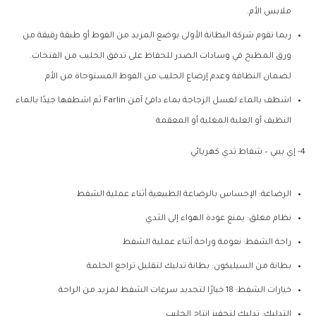
ملابس الأم.
ربما تقوم شركة البطانة الأولى بوضع المزيد من الفوط أو طبقة رقيقة من
ورق المطبخ في وسادات الصدر للحفاظ على تدفق الحليب من الفتحات.
لضمان النظافة وعدم إرضاع الحليب من الفوط المستوحاة من الأم
اشطف بالماء لغسل الزجاجة بماء دافئ آمن Farlin ثم اشطفها جيدًا بالماء
النظيف أو العلبة المغلية أو المعقمة
4- إي بيبي – شفاط ثدي كهربائي
الرضاعة: الإحساس بالرضاعة الطبيعية أثناء عملية الشفط
نظام مغلق: يمنع عودة الهواء إلى الثدي
راحة الشفط: نعومة وراحة أثناء عملية الشفط
بطانة من السيليكون: بطانة تدليك لتقليل تراجع الحلمة
خيارات الشفط: 18 خيارًا لتحديد سرعات الشفط لمزيد من الراحة
التدليك: تدليك لتحفيز إنتاج الحليب