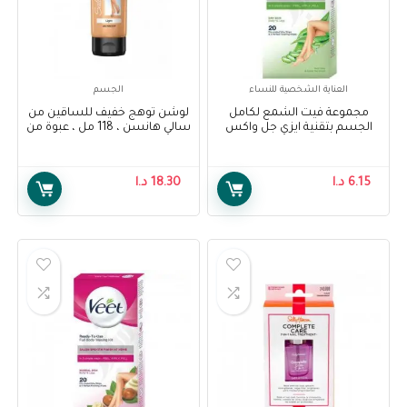
العناية الشخصية للنساء
الجسم
مجموعة فيت الشمع لكامل
لوشن توهج خفيف للساقين من
الجسم بتقنية ايزي جل واكس
سالي هانسن ، 118 مل ، عبوة من
للبشرة الجافة 20 شريحة – Veet
1 – Sally Hansen Air Brush Legs
Light Glow Lotion, 118 ml, Pack
Full Body Waxing Kit Easy Gel
Of 1
Wax Technology Dry Skin 20
6.15
د.ا
18.30
د.ا
Strips