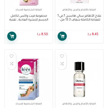
العناية بالأقدام واليدين والأظافر
العناية الشخصية للنساء
علاج الأظافر سالي هانسن 7 في 1
مجموعة فيت واكس لكامل
للعناية الكاملة شفاف 13.3 مل –
الجسم للبشرة العادية ، تقنية
Sally Hansen Complete Care 7-
ايزي جل واكس ، 20 شريحة –
Veet Full Body Waxing Kit for
IN-1 Nail Treatment Clear 13.3
Normal Skin, Easy-Gelwax
ml
8.45
د.ا
8.50
د.ا
Technology 20 strips
العناية بالأقدام واليدين والأظافر
العناية الشخصية للنساء