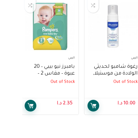
البيبي
البيبي
رغوة شامبو لحديثي
بامبرز نيو بيبي – 20
الولادة من موستيلا,
عبوة – مقاس 2 –
150 مل – Mustela
Pampers New Baby –
Out of Stock
Out of Stock
20 Pack – Size 2
Foam Shampoo for
Newborns 150 ml
10.00
د.ا
2.35
د.ا