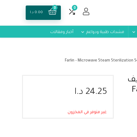
0
0
0.00
د.ا
مشدات طبية ودواعم
أخبار ومقالات
يف
Fa
24.25
د.ا
غير متوفر في المخزون