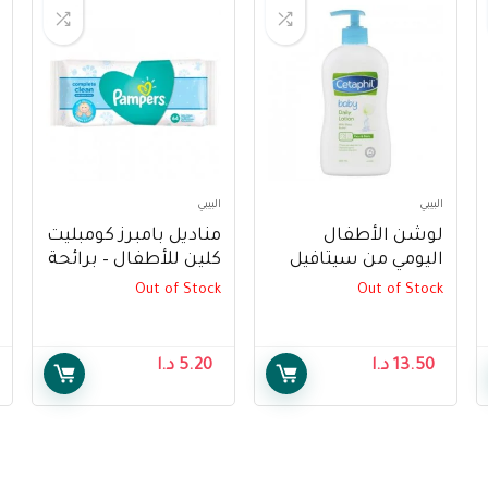
البيبي
البيبي
لوشن الأطفال
مناديل بامبرز كومبليت
اليومي من سيتافيل
كلين للأطفال – برائحة
(400 مل) – Cetaphil
منعشة للأطفال ، 64
Out of Stock
Out of Stock
Baby Daily Lotion
منديل – Pampers
Complete Clean Baby
(400ml)
Wipes – Baby Fresh
13.50
د.ا
5.20
د.ا
Scent, 64 Wipes