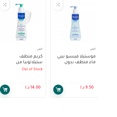
البيبي
البيبي
موستيلا فيبسو بيبي
كريم منظف
ماء منظف بدون
ستيلاتوبيا من
شطف 300 مل –
موستيلا 200 مل –
Out of Stock
Mustela Stelatopia
Mustela PhysiObebe
Cleansing Cream
No-Rinse Cleansing
200ml
Water 300ml
9.50
د.ا
14.00
د.ا