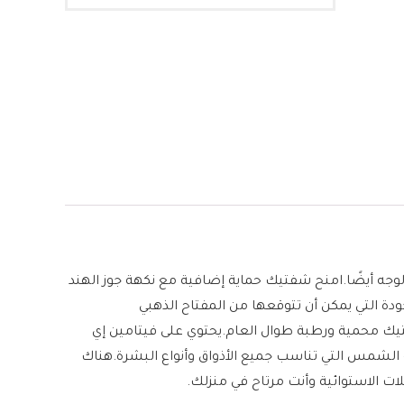
نه رائع للأنف والوجه أيضًا.امنح شفتيك حماية إضافية مع نكهة جوز الهند
ودة التي يمكن أن تتوقعها من المفتاح الذهبي
نات المغذية للحفاظ على شفتيك محمية ورطبة طوال العام.يحتوي على فيتامين إي
 الشمس التي تناسب جميع الأذواق وأنواع البشرة.هناك
الاستوائية وأنت مرتاح في منزلك.