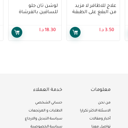
علاج للاظافر لا مزيد
لوشن تان جلو
من البقع على الطبقة
للساقين بالفرشاة
الأساسية من سالي
الهوائية من سالي
هانسن – Sally
هانسن 118 مل ، عبوة
3.50
د.ا
18.30
د.ا
Hansen treatment
من 1 – Sally Hansen
Air Brush Legs Tan
no more stains base
Glow Lotion, 118 ml,
coat
Pack Of 1
معلومات
خدمة العملاء
من نحن
حسابي الشخصي
الاسئلة الاكثر تكرارا
الطلبات و المرتجعات
أخبار ومقالات
سياسة التبديل والارجاع
تواصل معنا
سياسة الخصوصية