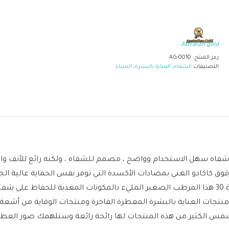
Astralian gold
رمز المنتج:
AG-0010
التصنيفات
الشفاه
,
العناية بالبشرة
,
النساء
الأسترالي الذهبي بعامل حماية 30 ، مرطب شفاه سهل الاستخدام وواضح ، مصمم للشفاه ، ولك
رقوق كاكادو الغني بمضادات الأكسدة التي توفر نفس الحماية عالية الج
الأسترالييتميز بلسم الشفاه الذهبي الأسترالي بعامل حماية 30 هذا المرطب الصغير المليء بالمكو
نتجات العناية بالبشرة المعطرة الفاخرة ومنتجات الوقاية من أشعة
الكثير من هذه المنتجات لها رائحة رائعة وستلهمك صور العطلات 