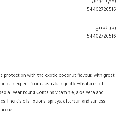
رقم الموديل :
54402720516
رمز المنتج:
54402720516
xtra protection with the exotic coconut flavour, with great
you can expect from australian gold keyfeatures of
ised all year round.Contains vitamin e, aloe vera and
es.There’s oils, lotions, sprays, aftersun and sunless
n home.