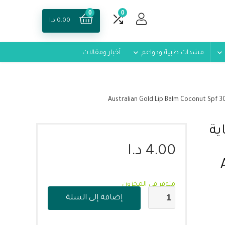
0
0
0.00
د.ا
مشدات طبية ودواعم
أخبار ومقالات
ية
4.00
د.ا
متوفر في المخزون
إضافة إلى السلة