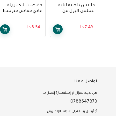
ملابس داخلية ليلية
حفاضات للكبار زلة
لسلس البول من
عادي مقاس متوسط
ديبيند, امتصاص فائق,
من ديبند 80-120 سم ،
قياس XL – Depend
15 قطعة – Depend
7.49
د.ا
8.54
د.ا
Adult Diapers Slip
Underwear Pnats For
Normal M 80-120
Women, XL
cm, 15 pcs
تواصل معنا
هل لديك سؤال أو إستفسار؟ إتصل بنا
0788647873
أو أرسل رسالة إلى عنواننا الإلكتروني