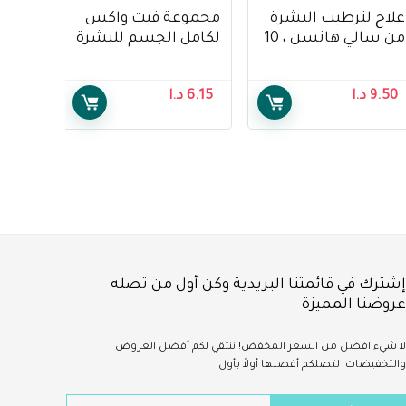
علاج لترطيب البشرة
مجموعة فيت واكس
من سالي هانسن ، 10
لكامل الجسم للبشرة
مل – Sally Hansen
الحساسة – 20
Moisture Rehab
شريحة – Veet Full
9.50
د.ا
6.15
د.ا
Body Waxing Kit for
Treatment, 10 ml
Sensitive Skin – 20
Strips
إشترك في قائمتنا البريدية وكن أول من تصله
عروضنا المميزة
لا شيء
افضل
من السعر المخفض!
ننتقي لكم أفضل العروض
والتخفيضات لتصلكم أفضلها أولاً بأول!