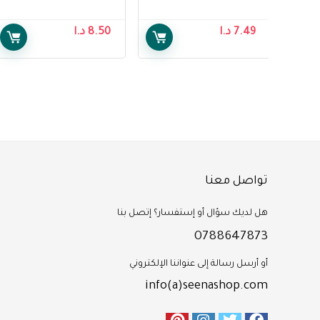
ديبيند, امتصاص فائق,
العادية ، تقنية ايزي
قياس XL – Depend
جل واكس ، 20
7.49
د.ا
8.50
د.ا
Underwear Pnats For
شريحة – Veet Full
Body Waxing Kit for
Women, XL
Normal Skin, Easy-
Gelwax Technology
20 strips
تواصل معنا
هل لديك سؤال أو إستفسار؟ إتصل بنا
0788647873
أو أرسل رسالة إلى عنواننا الإلكتروني
info(a)seenashop.com