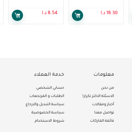
سالي هانسن ، 130
من ديبند 80-120 سم ،
مل – Sally Hansen Air
15 قطعة – Depend
18.30
د.ا
8.54
د.ا
Adult Diapers Slip
Brush Legs Medium
Normal M 80-120
Glow, 130 ml
cm, 15 pcs
معلومات
خدمة العملاء
من نحن
حسابي الشخصي
الاسئلة الاكثر تكرارا
الطلبات و المرتجعات
أخبار ومقالات
سياسة التبديل والارجاع
تواصل معنا
سياسة الخصوصية
قائمة الماركات
شروط الاستخدام