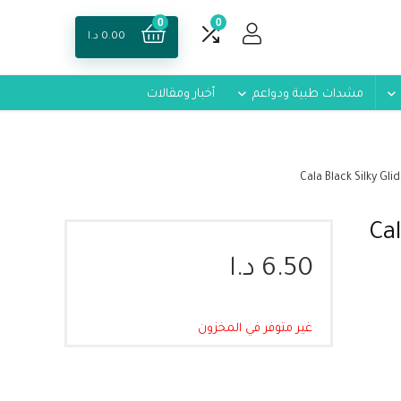
0
0
0.00
د.ا
مشدات طبية ودواعم
أخبار ومقالات
 للقدم اسود من كالا – Cala
6.50
د.ا
غير متوفر في المخزون