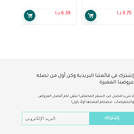
هانسن – Sally
ديبند ، سوبر سروال
Hansen Miracle Nail
نسائي كبير ، 9 قطع –
9.75
د.ا
6.39
د.ا
Depend Comfort
Thickener Clear
Protect Underwear
for Women, Super
Pants for Female
Large, 9 pcs
إشترك في قائمتنا البريدية وكن أول من تصله
عروضنا المميزة
لا شيء
افضل
من السعر المخفض!
ننتقي لكم أفضل العروض
والتخفيضات لتصلكم أفضلها أولاً بأول!