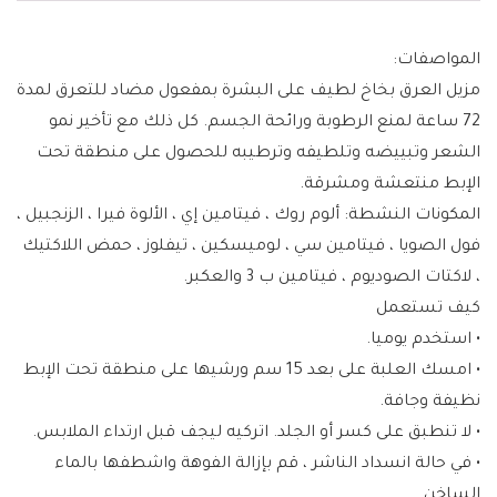
المواصفات:
مزيل العرق بخاخ لطيف على البشرة بمفعول مضاد للتعرق لمدة
72 ساعة لمنع الرطوبة ورائحة الجسم. كل ذلك مع تأخير نمو
الشعر وتبييضه وتلطيفه وترطيبه للحصول على منطقة تحت
الإبط منتعشة ومشرقة.
المكونات النشطة: ألوم روك ، فيتامين إي ، الألوة فيرا ، الزنجبيل ،
فول الصويا ، فيتامين سي ، لوميسكين ، تيفلوز ، حمض اللاكتيك
، لاكتات الصوديوم ، فيتامين ب 3 والعكبر.
كيف تستعمل
• استخدم يوميا.
• امسك العلبة على بعد 15 سم ورشيها على منطقة تحت الإبط
نظيفة وجافة.
• لا تنطبق على كسر أو الجلد. اتركيه ليجف قبل ارتداء الملابس.
• في حالة انسداد الناشر ، قم بإزالة الفوهة واشطفها بالماء
الساخن.