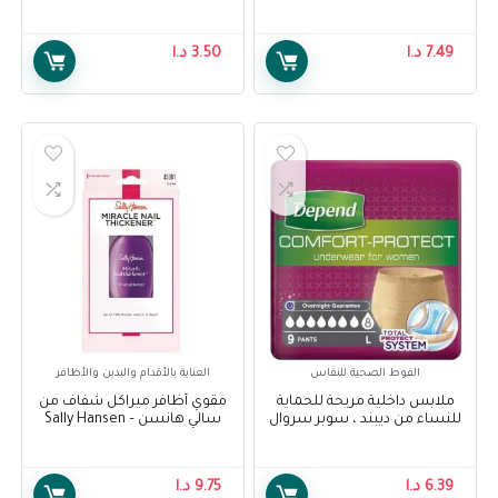
قياس XL – Depend Underwear
هانسن – Sally Hansen
treatment no more stains
Pnats For Women, XL
base coat
7.49
د.ا
3.50
د.ا
الفوط الصحية للنفاس
العناية بالأقدام واليدين والأظافر
ملابس داخلية مريحة للحماية
مقوي أظافر ميراكل شفاف من
للنساء من ديبند ، سوبر سروال
سالي هانسن – Sally Hansen
نسائي كبير ، 9 قطع – Depend
Miracle Nail Thickener Clear
Comfort Protect Underwear
for Women, Super Pants for
6.39
د.ا
9.75
د.ا
Female Large, 9 pcs