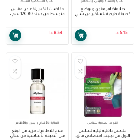
العناية بالأقدام واليدين والأظافر
العناية الشخصية للنساء
طلاءأظافر مقوي و يوضع
حفاضات للكبار زلة عادي مقاس
كطبقة خارجية للمناكير من سالي
متوسط من ديبند 80-120 سم ،
هانسن – Sally Hansen Double
15 قطعة – Depend Adult
Diapers Slip Normal M 80-120
Duty- Base & Top Coat
cm, 15 pcs
5.15
د.ا
8.54
د.ا
الفوط الصحية للنفاس
العناية بالأقدام واليدين والأظافر
ملابس داخلية ليلية لسلس
علاج للاظافر لا مزيد من البقع
البول من ديبيند, امتصاص فائق,
على الطبقة الأساسية من سالي