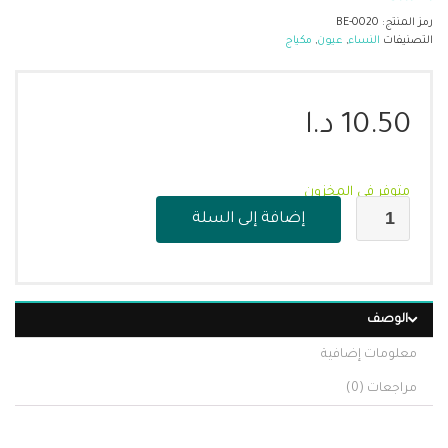
رمز المنتج:
BE-0020
التصنيفات
النساء
,
عيون
,
مكياج
10.50
د.ا
متوفر في المخزون
إضافة إلى السلة
الوصف
معلومات إضافية
مراجعات (0)