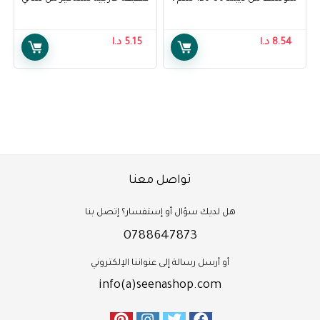
15 قطعة – Depend Adult
هانسن – Sally Hansen Double
Duty- Base & Top Coat
Diapers Slip Normal M 80-120
cm, 15 pcs
8.54
د.ا
5.15
د.ا
تواصل معنا
هل لديك سؤال أو إستفسار؟ إتصل بنا
0788647873
أو أرسل رسالة إلى عنواننا الإلكتروني
info(a)seenashop.com