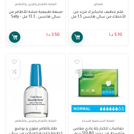
المناكير
العناية بالأقدام واليدين والأظافر
قلم تنظيف مانيكير لا مزيد من
صبغة طبيعية صلبة للأظافر من
الأخطاء من سالي هانسن 1.5 مل
سالي هانسن ، 13.3 مل – Sally
Hansen Treatment, Hard As
– Sally Hansen No More
Nails Natural Tint, 13.3ml
Mistakes Manicure Clean-Up
Pen 1.5 ml
5.10
د.ا
3.50
د.ا
العناية الشخصية للنساء
العناية بالأقدام واليدين والأظافر
حفاضات للكبار زلة عادي مقاس
طلاءأظافر مقوي و يوضع
متوسط من ديبند 80-120 سم ،
كطبقة خارجية للمناكير من سالي