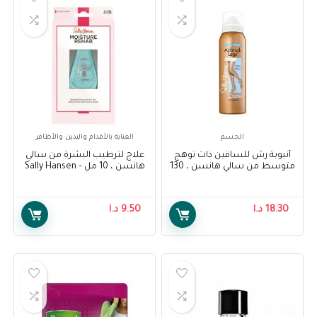
الجسم
العناية بالأقدام واليدين والأظافر
أنبوبة رش للساقين ذات توهج
علاج لترطيب البشرة من سالي
متوسط من سالي هانسن ، 130
هانسن ، 10 مل – Sally Hansen
مل – Sally Hansen Air Brush
Moisture Rehab Treatment, 10
ml
Legs Medium Glow, 130 ml
18.30
د.ا
9.50
د.ا