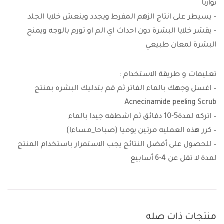
توازنا
– يسيطر على انتاج الزهم المفرط ويجدد وينعش خلايا الجلد
– يقشر خلايا البشرة دون احداث اي الم او تورم بالوجه ويمنح
البشرة لمعان طبيعي
تعليمات و طريقة الاستخدام :
– اغسل وجهك بالماء الفاتر ثم قم بتدليك البشره بمنتج
Acnecinamide peeling Scrub
– اتركه لمدة5-10 دقائق ثم اشطفه جيدا بالماء
– كرر هذه العمليه مرتين يوميا (صباحا_مساءا)
– للحصول على أفضل النتائج يجب الاستمرار باستخدام المنتج
لمدة لا تقل عن 4-6 أسابيع
منتجات ذات صله