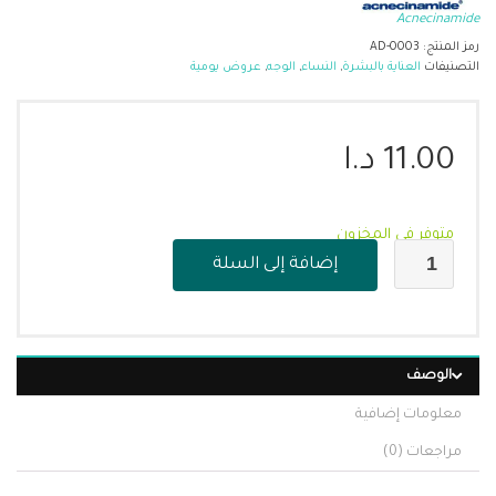
Acnecinamide
رمز المنتج:
AD-0003
التصنيفات
العناية بالبشرة
,
النساء
,
الوجه
,
عروض يومية
11.00
د.ا
متوفر في المخزون
إضافة إلى السلة
الوصف
معلومات إضافية
مراجعات (0)