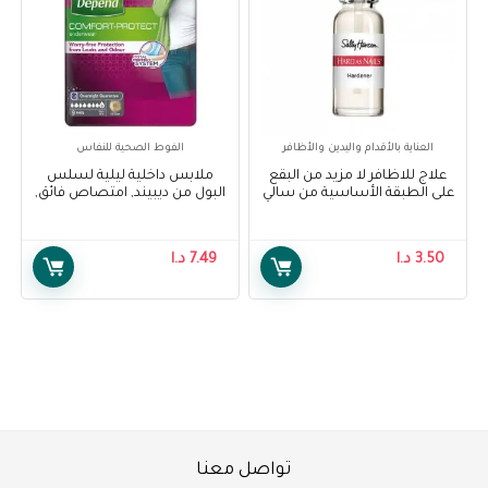
العناية بالأقدام واليدين والأظافر
الفوط الصحية للنفاس
علاج للاظافر لا مزيد من البقع
ملابس داخلية ليلية لسلس
على الطبقة الأساسية من سالي
البول من ديبيند, امتصاص فائق,
هانسن – Sally Hansen
قياس XL – Depend Underwear
Pnats For Women, XL
treatment no more stains
base coat
3.50
د.ا
7.49
د.ا
تواصل معنا