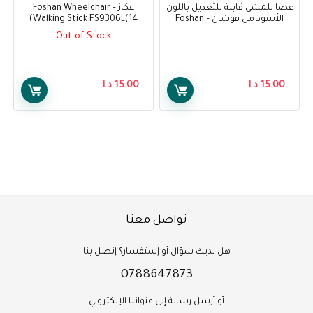
عصا للمشي قابلة للتعديل باللون
عكاز – Foshan Wheelchair
الأسود من فوشان – Foshan
Walking Stick FS9306L(14)
Weelchair Walking Stick Black
Out of Stock
Adjustable FS939L
15.00
د.ا
15.00
د.ا
تواصل معنا
هل لديك سؤال أو إستفسار؟ إتصل بنا
0788647873
أو أرسل رسالة إلى عنواننا الإلكتروني