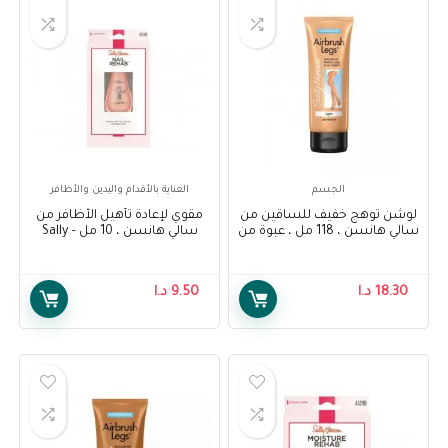
الجسم
العناية بالأقدام واليدين والأظافر
لوشن توهج خفيف للساقين من
مقوي لإعادة تأهيل الأظافر من
سالي هانسن ، 118 مل ، عبوة من
سالي هانسن ، 10 مل – Sally
Hansen Nail Rehab
1 – Sally Hansen Air Brush Legs
Strengthener, 10 ml
Light Glow Lotion, 118 ml, Pack
Of 1
18.30
د.ا
9.50
د.ا