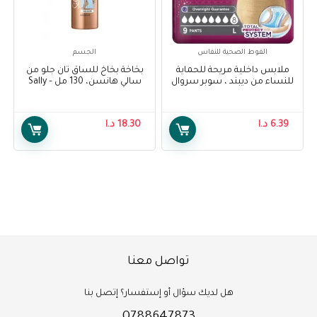
الفوط الصحية للنفاس
الجسم
ملابس داخلية مريحة للحماية
بخاخة بخاخ للساق تان جلو من
للنساء من ديبند ، سوبر سروال
سالي هانسن، 130 مل – Sally
نسائي كبير ، 9 قطع – Depend
Hansen Airbrush Legs Tan
Glow, 130 ml
Comfort Protect Underwear
for Women, Super Pants for
6.39
د.ا
18.30
د.ا
Female Large, 9 pcs
تواصل معنا
هل لديك سؤال أو إستفسار؟ إتصل بنا