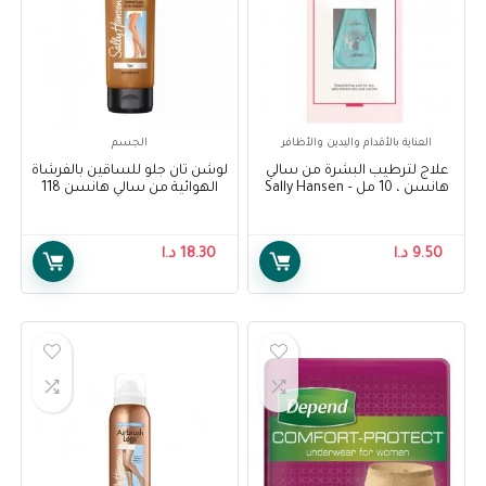
العناية بالأقدام واليدين والأظافر
الجسم
علاج لترطيب البشرة من سالي
لوشن تان جلو للساقين بالفرشاة
هانسن ، 10 مل – Sally Hansen
الهوائية من سالي هانسن 118
Moisture Rehab Treatment, 10
مل ، عبوة من 1 – Sally Hansen
Air Brush Legs Tan Glow Lotion,
ml
118 ml, Pack Of 1
9.50
د.ا
18.30
د.ا