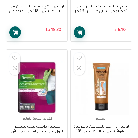
قلم تنظيف مانيكير لا مزيد من
لوشن توهج خفيف للساقين من
الأخطاء من سالي هانسن 1.5 مل
سالي هانسن ، 118 مل ، عبوة من
1 – Sally Hansen Air Brush Legs
– Sally Hansen No More
Light Glow Lotion, 118 ml, Pack
Mistakes Manicure Clean-Up
Of 1
Pen 1.5 ml
5.10
د.ا
18.30
د.ا
الجسم
الفوط الصحية للنفاس
لوشن تان جلو للساقين بالفرشاة
ملابس داخلية ليلية لسلس
الهوائية من سالي هانسن 118
البول من ديبيند, امتصاص فائق,
مل ، عبوة من 1 – Sally Hansen
قياس XL – Depend Underwear