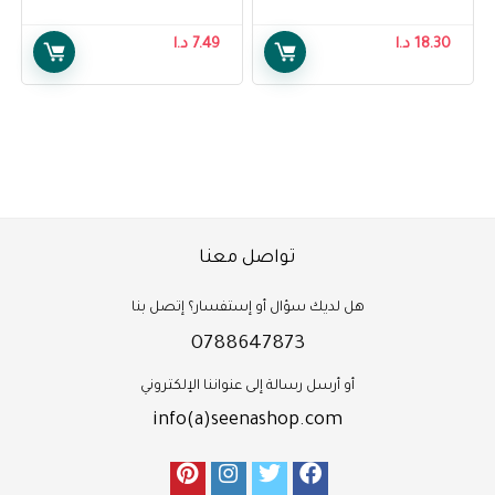
Pnats For Women, XL
Air Brush Legs Tan Glow Lotion,
118 ml, Pack Of 1
18.30
د.ا
7.49
د.ا
تواصل معنا
هل لديك سؤال أو إستفسار؟ إتصل بنا
0788647873
أو أرسل رسالة إلى عنواننا الإلكتروني
info(a)seenashop.com