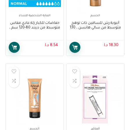
الجسم
العناية الشخصية للنساء
أنبوبة رش للساقين ذات توهج
حفاضات للكبار زلة عادي مقاس
متوسط من سالي هانسن ، 130
متوسط من ديبند 80-120 سم ،
مل – Sally Hansen Air Brush
15 قطعة – Depend Adult
Diapers Slip Normal M 80-120
Legs Medium Glow, 130 ml
cm, 15 pcs
18.30
د.ا
8.54
د.ا
المناكير
الجسم