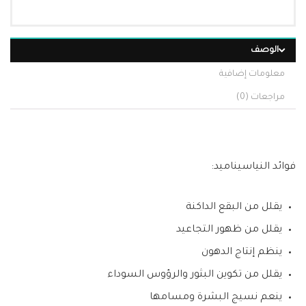
الوصف
معلومات إضافية
مراجعات (0)
فوائد النياسيناميد:
يقلل من البقع الداكنة
يقلل من ظهور التجاعيد
ينظم إنتاج الدهون
يقلل من تكوين البثور والرؤوس السوداء
ينعم نسيج البشرة ومسامها