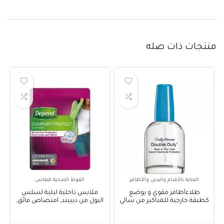
منتجات ذات صله
العناية بالأقدام واليدين والأظافر
الفوط الصحية للنفاس
طلاءأظافر مقوي و يوضع
ملابس داخلية ليلية لسلس
كطبقة خارجية للمناكير من سالي
البول من ديبيند, امتصاص فائق,
هانسن – Sally Hansen Double
قياس XL – Depend Underwear
Pnats For Women, XL
Duty- Base & Top Coat