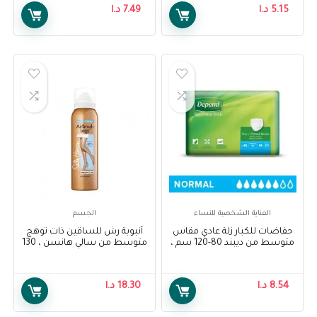
5.15
د.ا
7.49
د.ا
العناية الشخصية للنساء
الجسم
حفاضات للكبار زلة عادي مقاس
أنبوبة رش للساقين ذات توهج
متوسط من ديبند 80-120 سم ،
متوسط من سالي هانسن ، 130
15 قطعة – Depend Adult
مل – Sally Hansen Air Brush
Legs Medium Glow, 130 ml
Diapers Slip Normal M 80-120
cm, 15 pcs
8.54
د.ا
18.30
د.ا