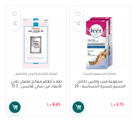
العناية الشخصية للنساء
العناية بالأقدام واليدين والأظافر
مجموعة فيت واكس لكامل
طلاء أظافر معالج لمعان ثلاثي
الجسم للبشرة الحساسة – 20
الأبعاد من سالي هانسن ، 13.3
شريحة – Veet Full Body Waxing
مل – Sally Hansen Treatment
Gel Shine 3D Top Coat Nail
Kit for Sensitive Skin – 20
Polish, 13.3 ml
Strips
6.15
د.ا
8.45
د.ا