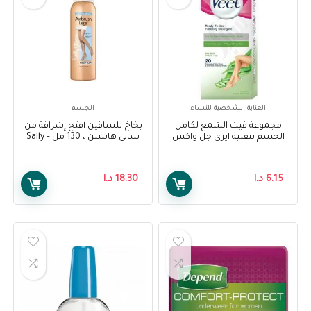
العناية الشخصية للنساء
الجسم
مجموعة فيت الشمع لكامل
بخاخ للساقين أفتح إشراقة من
الجسم بتقنية ايزي جل واكس
سالي هانسن ، 130 مل – Sally
للبشرة الجافة 20 شريحة – Veet
Hansen Air Brush Legs Fairest
Glow, 130 ml
Full Body Waxing Kit Easy Gel
Wax Technology Dry Skin 20
6.15
د.ا
18.30
د.ا
Strips