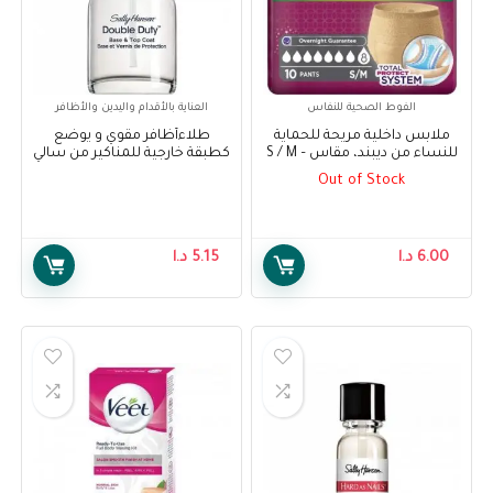
الفوط الصحية للنفاس
العناية بالأقدام واليدين والأظافر
ملابس داخلية مريحة للحماية
طلاءأظافر مقوي و يوضع
للنساء من ديبند، مقاس S / M –
كطبقة خارجية للمناكير من سالي
Depend Comfort Protect
هانسن – Sally Hansen Double
Out of Stock
Duty- Base & Top Coat
Underwear for Women, Super
Pants for Female S/M, 10 pcs
6.00
د.ا
5.15
د.ا