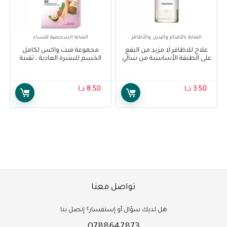
العناية بالأقدام واليدين والأظافر
العناية الشخصية للنساء
علاج للاظافر لا مزيد من البقع
مجموعة فيت واكس لكامل
على الطبقة الأساسية من سالي
الجسم للبشرة العادية ، تقنية
هانسن – Sally Hansen
ايزي جل واكس ، 20 شريحة –
Veet Full Body Waxing Kit for
treatment no more stains
Normal Skin, Easy-Gelwax
base coat
3.50
د.ا
8.50
د.ا
Technology 20 strips
تواصل معنا
هل لديك سؤال أو إستفسار؟ إتصل بنا
0788647873