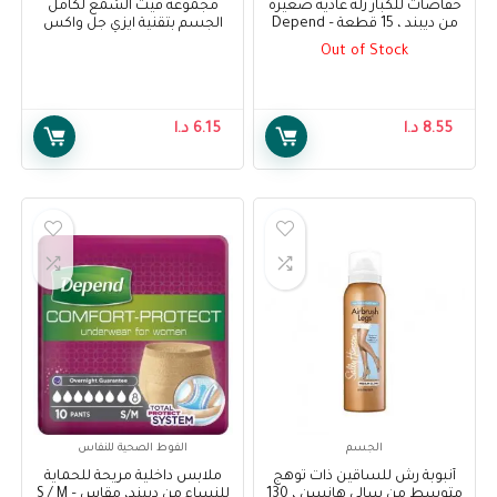
حفاضات للكبار زلة عادية صغيرة
مجموعة فيت الشمع لكامل
من ديبند ، 15 قطعة – Depend
الجسم بتقنية ايزي جل واكس
Adult Diapers Slip Normal
للبشرة الجافة 20 شريحة – Veet
Out of Stock
Full Body Waxing Kit Easy Gel
Small, 15 pcs
Wax Technology Dry Skin 20
Strips
8.55
د.ا
6.15
د.ا
الجسم
الفوط الصحية للنفاس
أنبوبة رش للساقين ذات توهج
ملابس داخلية مريحة للحماية
متوسط من سالي هانسن ، 130
للنساء من ديبند، مقاس S / M –