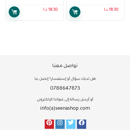
Air Brush Legs Tan Glow Lotion,
Air Brush Legs Fairest Glow
118 ml, Pack Of 1
Lotion, 118 ml, Pack Of 1
18.30
د.ا
18.30
د.ا
تواصل معنا
هل لديك سؤال أو إستفسار؟ إتصل بنا
0788647873
أو أرسل رسالة إلى عنواننا الإلكتروني
info(a)seenashop.com