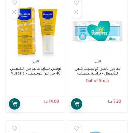
البيبي
البيبي
مناديل بامبرز كومبليت كلين
لوشن حماية عالية من الشمس
للأطفال – برائحة منعشة
40 مل من موستيلا – Mustela
للأطفال ، 64 منديل – Pampers
Very Hight Protection Sun
Out of Stock
Lotion 40 ml
Complete Clean Baby Wipes –
Baby Fresh Scent, 64 Wipes
5.20
د.ا
14.00
د.ا