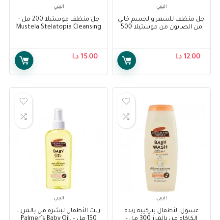
البيبي
البيبي
جل منظف للشعر والجسم خالي
جل منظف موستيلا 200 مل –
من الصابون من موستيلا 500
Mustela Stelatopia Cleansing
مل – Mustela Soap-free
Gel 200ml
Cleansing Gel Hair and Body
Wash 500 ml
12.00
د.ا
15.00
د.ا
البيبي
البيبي
غسول الأطفال بتركيبة زبدة
زيت الأطفال لبشرة من بالمرز ،
الكاكاو من بالمرز 300 مل –
150 مل – Palmer’s Baby Oil,