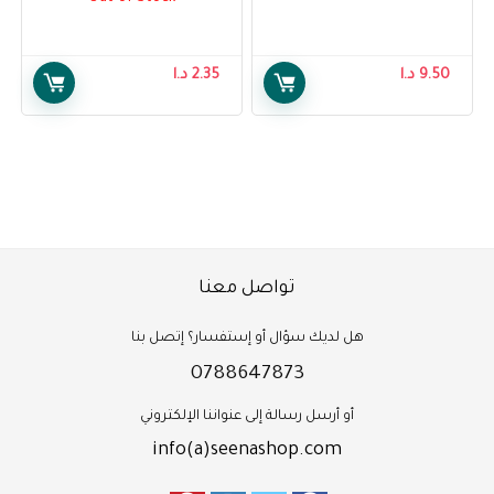
Cleansing Water 300ml
9.50
د.ا
2.35
د.ا
تواصل معنا
هل لديك سؤال أو إستفسار؟ إتصل بنا
0788647873
أو أرسل رسالة إلى عنواننا الإلكتروني
info(a)seenashop.com