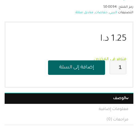
رمز المنتج:
SE-0094
التصنيفات
البيبي
,
حفاضات
,
مناديل مبللة
1.25
د.ا
متوفر في المخزون
إضافة إلى السلة
الوصف
معلومات إضافية
مراجعات (0)