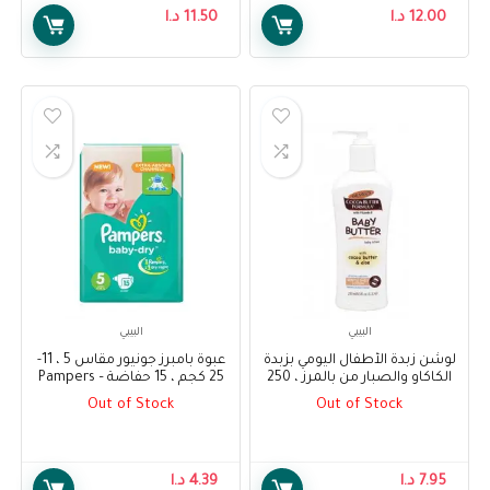
12.00
د.ا
11.50
د.ا
البيبي
البيبي
لوشن زبدة الأطفال اليومي بزبدة
عبوة بامبرز جونيور مقاس 5 ، 11-
الكاكاو والصبار من بالمرز ، 250
25 كجم ، 15 حفاضة – Pampers
مل – Palmer’s Baby Butter
Pack Junior Size 5, 11-25 kg, 15
Out of Stock
Out of Stock
diapers
Daily Lotion with Cocoa Butter
and Aloe, 250 ml
7.95
د.ا
4.39
د.ا