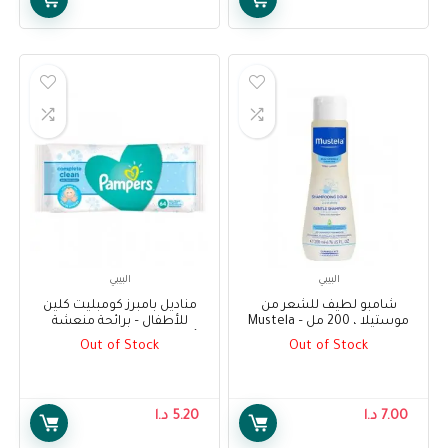
البيبي
البيبي
شامبو لطيف للشعر من
مناديل بامبرز كومبليت كلين
موستيلا ، 200 مل – Mustela
للأطفال – برائحة منعشة
Gentle Shampoo For Hair
للأطفال ، 64 منديل – Pampers
Out of Stock
Out of Stock
Complete Clean Baby Wipes –
200ml
Baby Fresh Scent, 64 Wipes
7.00
د.ا
5.20
د.ا