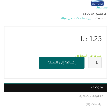
Septona
رمز المنتج:
SE-0090
التصنيفات
البيبي
,
حفاضات
,
مناديل مبللة
1.25
د.ا
متوفر في المخزون
إضافة إلى السلة
الوصف
معلومات إضافية
مراجعات (0)