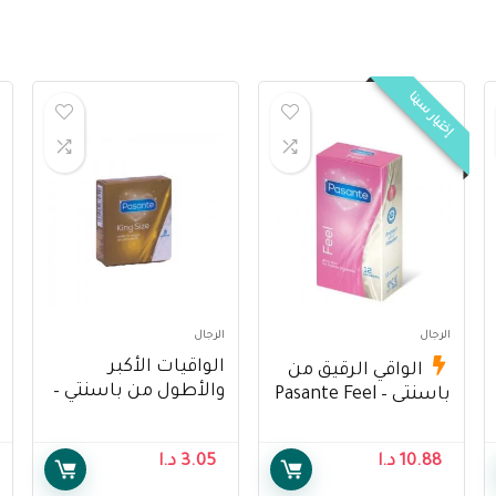
إختيار سينا
الرجال
الرجال
الواقيات الأكبر
الواقي الرقيق من
والأطول من باسنتي –
باسنتي – Pasante Feel
Pasante King Size
Condoms 12’s
Condoms 3’s
10.88
د.ا
3.05
د.ا