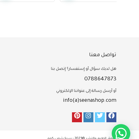
تواصل معنا
هل لديك سؤال أو إستفسار؟ إتصل بنا
0788647873
أو أرسل رسالة إلى عنواننا الإلكتروني
info(a)seenashop.com
هل تحتاج إلى مساعدة؟
حقوق الطبع والنشر ©2023 - سينا شوب.كوم