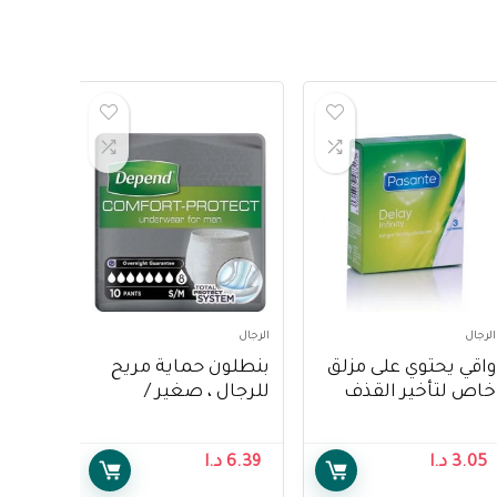
الرجال
الرجال
واقي يحتوي على مزلق
بنطلون حماية مريح
خاص لتأخير القذف
للرجال ، صغير /
من باسانتي – Pasante
متوسط – 10 من
Delay Infinity
ديبيند – Depend
3.05
د.ا
6.39
د.ا
Comfort Protect
Condoms 3’s
Incontinence Pants