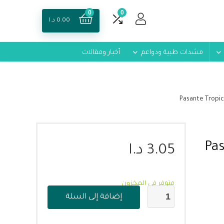
0
0
0.00
د.ا
مشدات طبية ودواعم
أخبار ومقالات
3.05
د.ا
متوفر في المخزون
إضافة إلى السلة