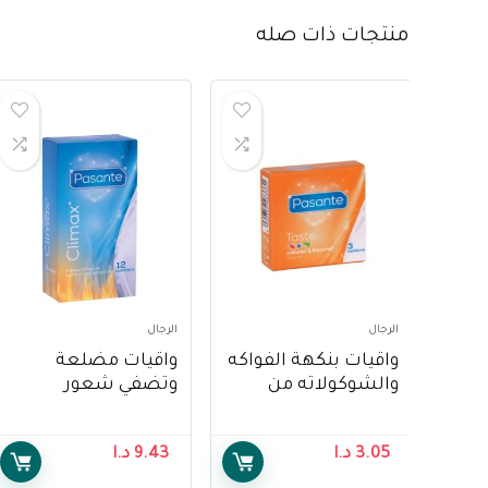
منتجات ذات صله
الرجال
الرجال
واقيات بنكهة الفواكه
واقيات مضلعة
والشوكولاته من
وتضفي شعور
باسانتي – Pasante
بالحرارة والبرودة من
Taste Condoms 3’s
باسنتي – Pasante
3.05
د.ا
9.43
د.ا
Climax Condoms 12’s