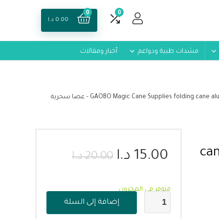
0
0
0.00
د.ا
مشدات طبية ودواعم
أخبار ومقالات
GAOBO Magic Cane Supplies folding cane aluminum walking stick for elderly – عصا سحرية
can
15.00
د.ا
20.00
د.ا
متوفر في المخزون
إضافة إلى السلة