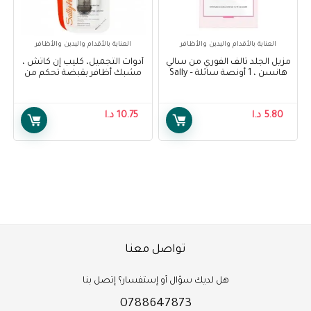
العناية بالأقدام واليدين والأظافر
العناية بالأقدام واليدين والأظافر
مزيل الجلد تالف الفوري من سالي
أدوات التجميل، كليب إن كاتش ،
هانسن ، 1 أونصة سائلة – Sally
مشبك أظافر بقبضة تحكم من
Hansen Instant Cuticle
سالي هانسن – Sally Hansen
Beauty Tools, Clip N Catch,
Remover, 1 Fluid Ounce
Control Grip Nail Clip
5.80
د.ا
10.75
د.ا
W/Catcher
تواصل معنا
هل لديك سؤال أو إستفسار؟ إتصل بنا
0788647873