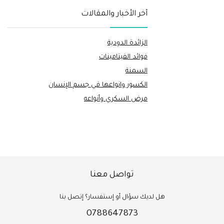
أخر الأخبار والمقالات
الزائدة الدودية
فوائد الفيتامينات
السمنة
الكسور وانواعها في جسم الإنسان
مرض السكري وأنواعه
تواصل معنا
هل لديك سؤال أو إستفسار؟ إتصل بنا
0788647873