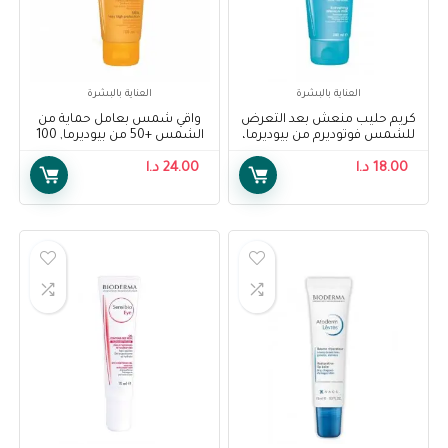
العناية بالبشرة
العناية بالبشرة
كريم حليب منعش بعد التعرض
واقي شمس بعامل حماية من
للشمس فوتوديرم من بيوديرما،
الشمس +50 من بيوديرما, 100
200 مل – Bioderma
مل – Bioderma Photoderm
18.00
د.ا
Photoderm Après-Soleil
24.00
د.ا
MAX Milk SPF 50+, 100 ml
Refreshing After-Sun Milk
200ml