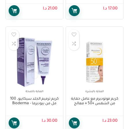
Sébium Pore Refiner
200 Ml
Corrective Care Enlarged
17.00
د.ا
21.00
د.ا
Pores, 30 ml
العناية بالبشرة
العناية بالصحة
كريم فوتوديرم مع عامل حماية
كريم ترميم الجلد سيكابيو، 100
من الشمس +50 + معالج
مل من بيوديرما – Bioderma
التجاعيد, 40 مل من بيوديرما –
Cicabio Cream Soothing
Repairing Cream, 100 Ml
Bioderma Photoderm FPS50+
Spot Age 40ml
23.00
د.ا
30.00
د.ا