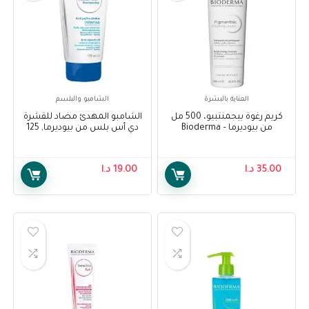
العناية بالبشرة
الشامبو والبلسم
كريم رغوة بيجمنتبيو، 500 مل
الشامبو المهدئ مضاد للقشرة
من بيوديرما – Bioderma
دي أس بلس من بيوديرما, 125
Pigmentbio Foaming Cream,
مل – Bioderma Node DS+
Shampoo 125 ml
500 Ml
35.00
د.ا
19.00
د.ا