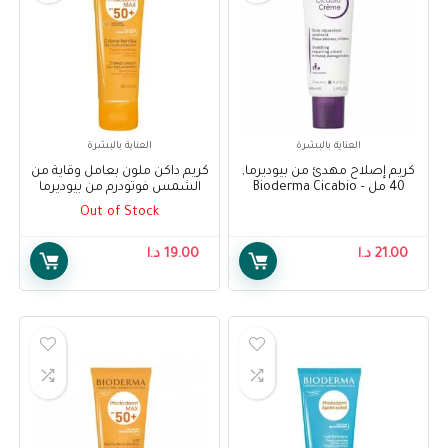
العناية بالبشرة
العناية بالبشرة
كريم إصلاح مهدئ من بيوديرما,
كريم داكن ملون بعامل وقاية من
40 مل – Bioderma Cicabio
الشمس فوتودرم من بيوديرما
Crème Soothing Repairing
50+ ، 40 مل – Bioderma
Out of Stock
Photoderm Dark Tinted Cream
Cream 40ml
SPF 50+, 40 ml
21.00
د.ا
19.00
د.ا