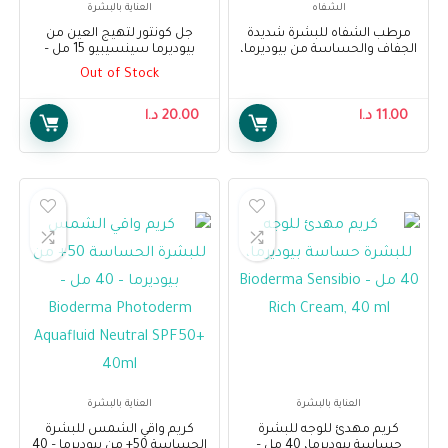
الشفاه
العناية بالبشرة
مرطب الشفاه للبشرة شديدة
جل كونتور لتهيج العين من
الجفاف والحساسة من بيوديرما،
بيوديرما سينسيبيو 15 مل –
15 مل – Bioderma Atoderm Lip
Bioderma Sensibio Eye
Out of Stock
Contour Gel 15ml
Balm 15 ml
11.00
د.ا
20.00
د.ا
العناية بالبشرة
العناية بالبشرة
كريم مهدئ للوجه للبشرة
كريم واقي الشمس للبشرة
حساسة بيوديرما، 40 مل –
الحساسة 50+ من بيوديرما – 40