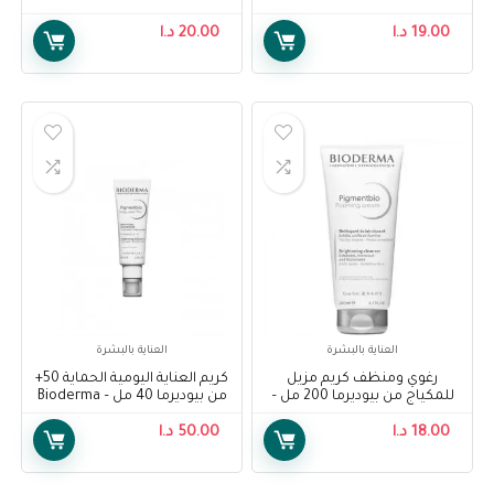
Corrective Care Enlarged
50+, 30 ml
Pores 30 ml
19.00
د.ا
20.00
د.ا
العناية بالبشرة
العناية بالبشرة
رغوي ومنظف كريم مزيل
كريم العناية اليومية الحماية 50+
للمكياج من بيوديرما 200 مل –
من بيوديرما 40 مل – Bioderma
Pigmentbio Daily Care SPF 50+
Bioderma Pigmentbio Foaming
18.00
د.ا
Exfoliating Cleansing Cream
50.00
د.ا
40ml
Make Up Remover 200ml