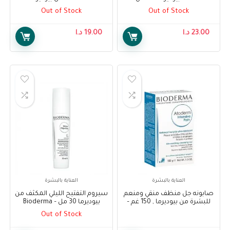
Bioderma Sensibio Rich Cream,
مل – Bioderma Photoderm
Out of Stock
Out of Stock
Aquafluid Neutral SPF50+ 40ml
40 ml
23.00
د.ا
19.00
د.ا
العناية بالبشرة
العناية بالبشرة
صابونه جل منظف منقي ومنعم
سيروم التفتيح الليلي المكثف من
للبشرة من بيوديرما , 150 غم –
بيوديرما 30 مل – Bioderma
White Objective Lightening
Bioderma Atoderm Intensive
Out of Stock
Intense Night Serum Care 30
Pain Cleansing Soap, 150 g
ml