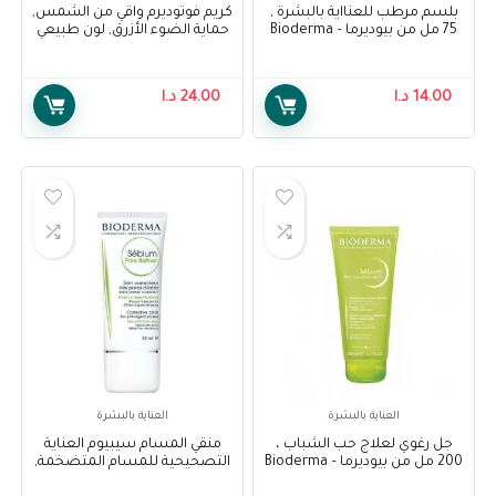
بلسم مرطب للعنااية بالبشرة ,
كريم فوتوديرم واقي من الشمس,
75 مل من بيوديرما – Bioderma
حماية الضوء الأزرق, لون طبيعي
Atoderm Intensive Ultra-
+50, 40 مل من بيوديرما –
Bioderma Photoderm Blue
Soothing Skin Moisturizer, 75
Light Protection Light Tone
Ml
14.00
د.ا
24.00
د.ا
SPF 50+, 40 Ml
العناية بالبشرة
العناية بالبشرة
جل رغوي لعلاج حب الشباب ،
منقي المسام سيبيوم العناية
200 مل من بيوديرما – Bioderma
التصحيحية للمسام المتضخمة,
Sebium Gel Moussant Active,
30 مل من بيوديرما – Bioderma