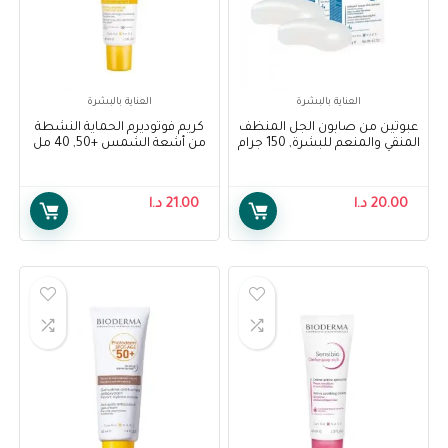
مكياج
منظفات وغسولات الجسم
جميع التصنيفات
العناية بالبشرة
العناية بالبشرة
عبوتين من صابون الجل المنظف
كريم فوتوديرم الحماية النشطة
المنقي والمنعم للبشرة, 150 جرام
من أشعة الشمس +50, 40 مل
من بيوديرما – Bioderma
من بيوديرما – Bioderma
Photoderm Aquafluid Sun
Atoderm Intensive Pain
Active Defense SPF 50+, 40 Ml
Cleansing Soap, 150 Grams , 2
20.00
د.ا
21.00
د.ا
Packs