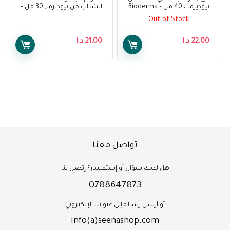
بيوديرما ، 40 مل – Bioderma
الشباب من بيوديرما, 30 مل –
Bioderma Sébium Sensitive
Sensibio Light Cream, 40 ml
Out of Stock
Soothing Anti-Blemish Care 30
ml
22.00
د.ا
21.00
د.ا
تواصل معنا
هل لديك سؤال أو إستفسار؟ إتصل بنا
0788647873
أو أرسل رسالة إلى عنواننا الإلكتروني
info(a)seenashop.com