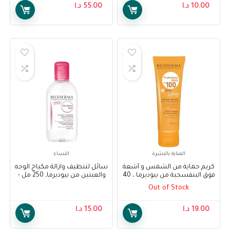
10.00
د.ا
55.00
د.ا
العناية بالبشرة
النساء
كريم حماية من الشمس و أشعة
سائل لتنظيف وازالة مكياج الوجه
فوق البنفسجية من بيوديرما ، 40
والعينين من بيوديرما, 250 مل –
مل – Bioderma Photoderm
Bioderma Sensibio H2O
Out of Stock
Micellar Water 250 ml
Light Tinted Cream, 40 ml
19.00
د.ا
15.00
د.ا