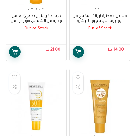
النساء
العناية بالبشرة
مناديل معطرة لإزالة المكياج من
كريم داكن بلون (ذهبي) بعامل
بيوديرما سينسيبو , للبشرة
وقاية من الشمس فوتودرم من
الحساسة, 25 منديل – Bioderma
بيوديرما 50+ ، 40 مل –
Out of Stock
Out of Stock
Bioderma Photoderm Dark
Sensibio H2O Wipes
Tinted Color (Golden) Cream
SPF 50+, 40 ml
14.00
د.ا
21.00
د.ا