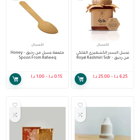
الأعسال
الأعسال
عسل السدر الكشميري الملكي
ملعقة عسل من رحيق – Honey
من رحيق – Royal Kashmiri Sidr
Spoon From Raheeq
honey From Raheeq
6.25
د.ا
–
25.00
د.ا
0.15
د.ا
–
1.00
د.ا