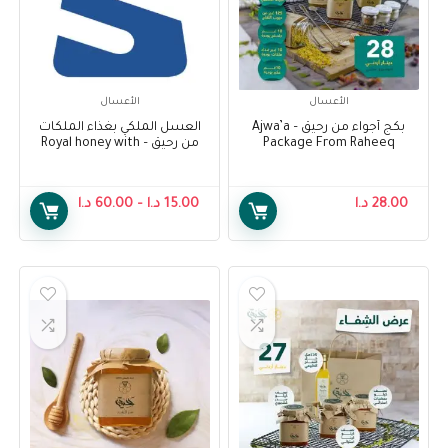
الأعسال
الأعسال
بكج أجواء من رحيق – Ajwa’a
العسل الملكي بغذاء الملكات
Package From Raheeq
من رحيق – Royal honey with
royal jelly From Raheeq
28.00
د.ا
15.00
د.ا
–
60.00
د.ا