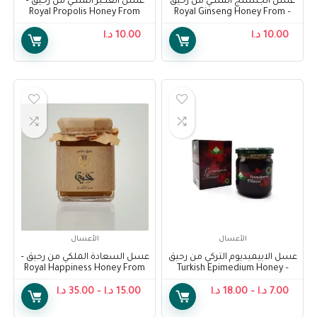
عسل الجنسنج الملكي من رحيق
عسل العكبر الملكي من رحيق –
Royal Propolis Honey From
– Royal Ginseng Honey From
Raheeq
Raheeq
10.00
د.ا
10.00
د.ا
الأعسال
الأعسال
عسل الابيميديوم التركي من رحيق
عسل السعادة الملكي من رحيق –
Royal Happiness Honey From
– Turkish Epimedium Honey
Raheeq
From Raheeq
7.00
د.ا
–
18.00
د.ا
15.00
د.ا
–
35.00
د.ا