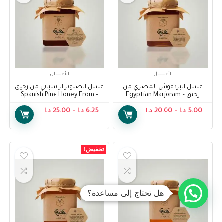
الأعسال
الأعسال
عسل البردقوش المصري من
عسل الصنوبر الإسباني من رحيق
رحيق – Egyptian Marjoram
– Spanish Pine Honey From
Raheeq
Honey From Raheeq
5.00
د.ا
–
20.00
د.ا
6.25
د.ا
–
25.00
د.ا
تخفيض!
هل تحتاج إلى مساعدة؟