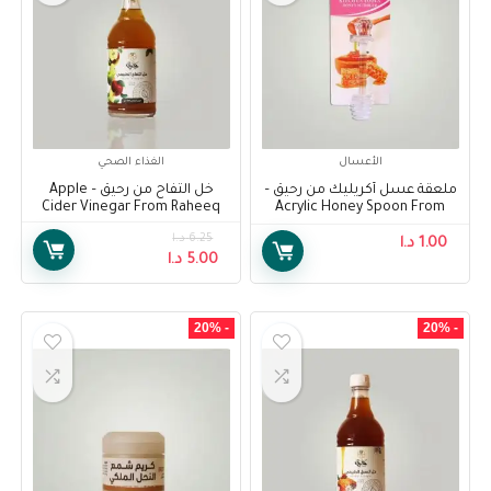
الأعسال
الغذاء الصحي
ملعقة عسل أكريليك من رحيق –
خل التفاح من رحيق – Apple
Cider Vinegar From Raheeq
Acrylic Honey Spoon From
Raheeq
6.25
د.ا
1.00
د.ا
5.00
د.ا
- 20%
- 20%