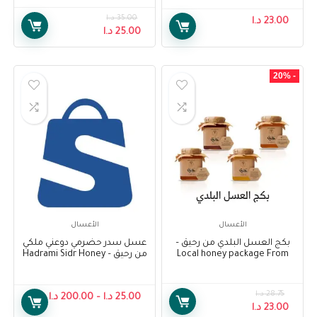
35.00
د.ا
23.00
د.ا
25.00
د.ا
- 20%
الأعسال
الأعسال
بكج العسل البلدي من رحيق –
عسل سدر حضرمي دوعني ملكي
Local honey package From
من رحيق – Hadrami Sidr Honey
Do’ani Royal From Raheeq
Raheeq
28.75
د.ا
25.00
د.ا
–
200.00
د.ا
23.00
د.ا