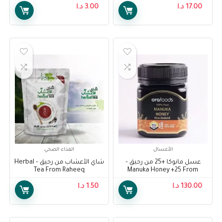
17.00
د.ا
3.00
د.ا
الأعسال
الغذاء الصحي
عسل مانوكا +25 من رحيق –
شاي الأعشاب من رحيق – Herbal
Tea From Raheeq
Manuka Honey +25 From
Raheeq
130.00
د.ا
1.50
د.ا