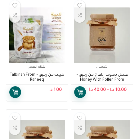
الأعسال
الغذاء الصحي
عسل بحبوب اللقاح من رحيق –
تلبينة من رحيق – Talbinah From
Raheeq
Honey With Pollen From
Raheeq
10.00
د.ا
–
40.00
د.ا
1.00
د.ا