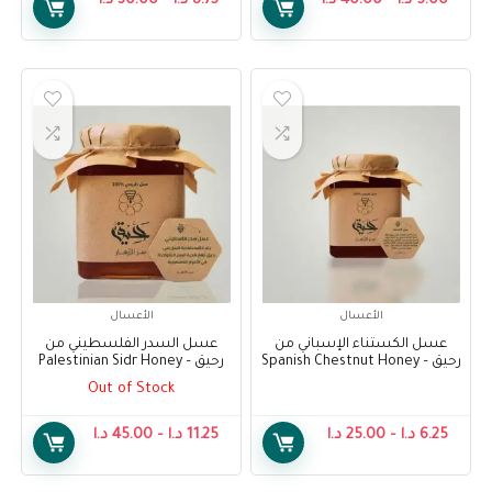
5.00
د.ا
–
40.00
د.ا
8.75
د.ا
–
30.00
د.ا
الأعسال
الأعسال
عسل الكستناء الإسباني من
عسل السدر الفلسطيني من
رحيق – Spanish Chestnut Honey
رحيق – Palestinian Sidr Honey
From Raheeq
From Raheeq
Out of Stock
6.25
د.ا
–
25.00
د.ا
11.25
د.ا
–
45.00
د.ا