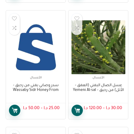
الأعسال
الأعسال
عسل الصال اليمني (العمق –
سدر وصابي يمني من رحيق –
الأثل) من رحيق – Yemeni Al-sal
Wassaby Sidr Honey From
Raheeq
Honey (Al-Amag – Al-Athel)
From Raheeq
30.00
د.ا
–
120.00
د.ا
25.00
د.ا
–
50.00
د.ا