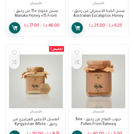
الأعسال
الأعسال
عسل الكينا الأسترالي من رحيق –
عسل مانوكا +15 من رحيق –
Manuka Honey +15 From
Australian Eucalyptus Honey
Raheeq
From Raheeq
6.25
د.ا
–
25.00
د.ا
46.00
د.ا
–
77.00
د.ا
تخفيض!
الأعسال
الأعسال
حبوب اللقاح من رحيق – Bee
العسل الأبيض القرغيزي من
Pollen From Raheeq
رحيق – Kyrgyzstan White
Honey From Raheeq