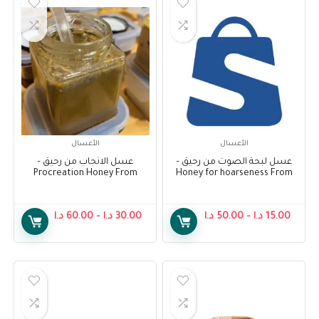
الأعسال
الأعسال
عسل لبحة الصوت من رحيق –
عسل الانجاب من رحيق –
Procreation Honey From
Honey for hoarseness From
Raheeq
Raheeq
15.00
د.ا
–
50.00
د.ا
30.00
د.ا
–
60.00
د.ا