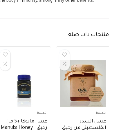
s the body’s immunity, among many other benefits.
منتجات ذات صله
الأعسال
الأعسال
عسل السدر
عسل مانوكا +5 من
الفلسطيني من رحيق
رحيق – Manuka Honey