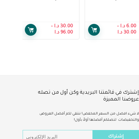
Pakistani Cardamom
رحيق – Premium
Hadramy Sidr Honey
Honey From Raheeq
From Raheeq
6.00
د.ا
–
30.00
د.ا
–
30.00
د.ا
96.00
د.ا
إشترك في قائمتنا البريدية وكن أول من تصله
عروضنا المميزة
لا شيء
افضل
من السعر المخفض!
ننتقي لكم أفضل العروض
والتخفيضات لتصلكم أفضلها أولاً بأول!