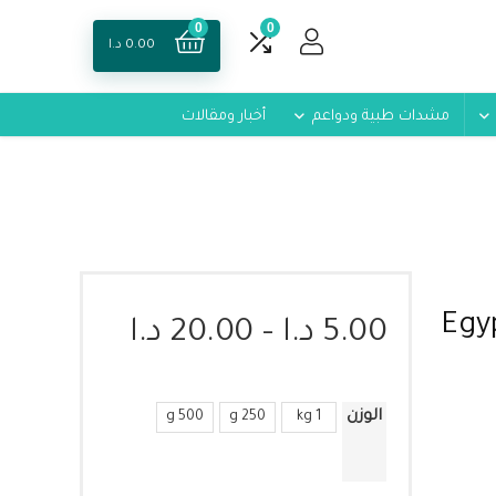
0
0
0.00
د.ا
مشدات طبية ودواعم
أخبار ومقالات
Egy
5.00
د.ا
–
20.00
د.ا
الوزن
500 g
250 g
1 kg