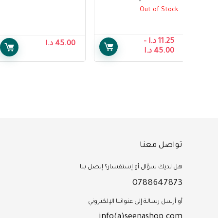
+5 From Raheeq
– Palestinian Sidr
Out of Stock
Honey From Raheeq
11.25
د.ا
–
45.00
د.ا
45.00
د.ا
تواصل معنا
هل لديك سؤال أو إستفسار؟ إتصل بنا
0788647873
أو أرسل رسالة إلى عنواننا الإلكتروني
info(a)seenashop.com