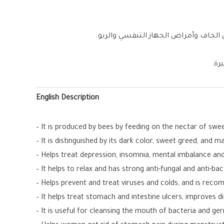
الجاف وأمراض الجهاز التنفسي والربو.
رة.
English Description
– It is produced by bees by feeding on the nectar of sw
– It is distinguished by its dark color, sweet greed, and 
– Helps treat depression, insomnia, mental imbalance and
– It helps to relax and has strong anti-fungal and anti-bac
– Helps prevent and treat viruses and colds, and is reco
– It helps treat stomach and intestine ulcers, improves d
– It is useful for cleansing the mouth of bacteria and ge