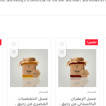
n, and eating it is beneficial for the liver and heart, and enhance
تخفيض!
الأعسال
الأعسال
عسل الزعفران
عسل الحمضيات
الباكستاني من رحيق –
المصري من رحيق –