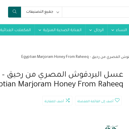
جميع التصنيفات
النساء
الرجال
العناية الصحية المنزلية
المكملات الغذائية
من رحيق – Egyptian Marjoram Honey From Raheeq
عسل البردقوش المصري من رحيق –
ptian Marjoram Honey From Raheeq
أضف إلى القائمة المفضلة
أضف للمقارنة