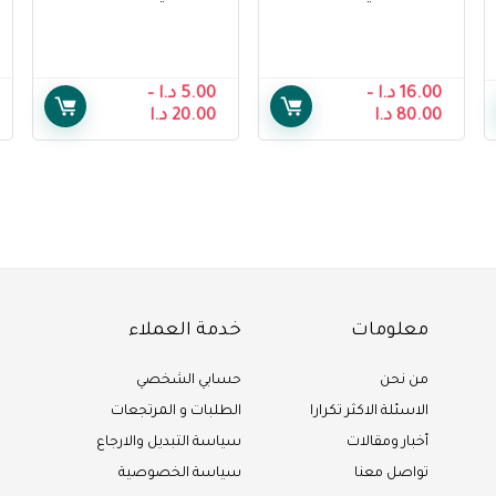
Egyptian Citrus
Pakistani Saffron
Honey From Raheeq
Honey From Raheeq
16.00
د.ا
–
5.00
د.ا
–
80.00
د.ا
20.00
د.ا
معلومات
خدمة العملاء
من نحن
حسابي الشخصي
الاسئلة الاكثر تكرارا
الطلبات و المرتجعات
أخبار ومقالات
سياسة التبديل والارجاع
تواصل معنا
سياسة الخصوصية