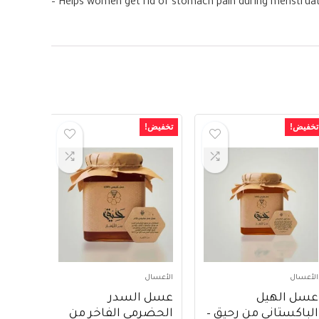
– Helps women get rid of stomach pain during menstruatio
تخفيض!
تخفيض!
الأعسال
الأعسال
عسل الهيل
عسل السدر
الباكستاني من رحيق –
الحضرمي الفاخر من